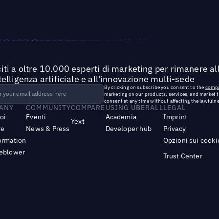
iti a oltre 10.000 esperti di marketing per rimanere all
ntelligenza artificiale e all'innovazione multi-sede
By clicking on subscribe you consent to the
compa
marketing on our products, services, and market 
consent at any time without affecting the lawfulne
ANY
COMMUNITY
COMPARE
USING UBERALL
LEGAL
noi
Eventi
Academia
Imprint
Yext
re
News & Press
Developer hub
Privacy
ormation
Opzioni sui cooki
leblower
Trust Center