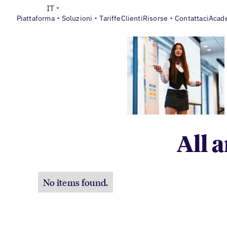
IT
Piattaforma
Soluzioni
Tariffe
Clienti
Risorse
Contattaci
Acad
All 
No items found.