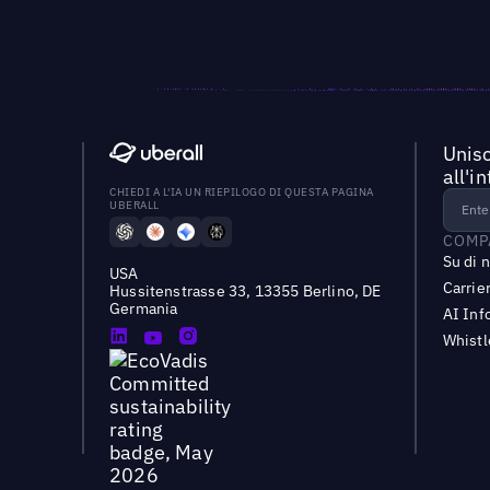
Unisc
all'i
CHIEDI A L'IA UN RIEPILOGO DI QUESTA PAGINA
UBERALL
COMP
Su di 
USA
Carrie
Hussitenstrasse 33, 13355 Berlino, DE
Germania
AI Inf
Whist