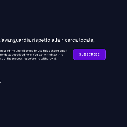
'avanguardia rispetto alla ricerca locale,
nies of the uberall group
to use this data for email
trends as described
here
. You can withdraw this
ss of the processing before its withdrawal.
e