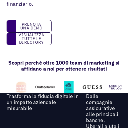
finanziario.
prenota una demo
PRENOTA
UNA DEMO
Visualizza tutte le directory
VISUALIZZA
TUTTE LE
DIRECTORY
Scopri perché oltre 1000 team di marketing si
affidano a noi per ottenere risultati
Trasforma la fiducia digitale in
Dalle
un impatto aziendale
compagnie
misurabile
assicurative
alle principali
banche,
Uberall aiuta i