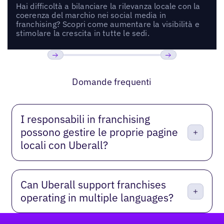
Hai difficoltà a bilanciare la rilevanza locale con la
coerenza del marchio nei social media in
franchising? Scopri come aumentare la visibilità e
stimolare la crescita in tutte le sedi.
Precedente
Prossimo
Domande frequenti
I responsabili in franchising
possono gestire le proprie pagine
locali con Uberall?
Can Uberall support franchises
operating in multiple languages?
Footer