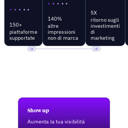
5X
140%
ritorno sugli
150+
altre
investimenti
piattaforme
impressioni
di
supportate
non di marca
marketing
Precedente
Prossimo
Show up
Aumenta la tua visibilitá