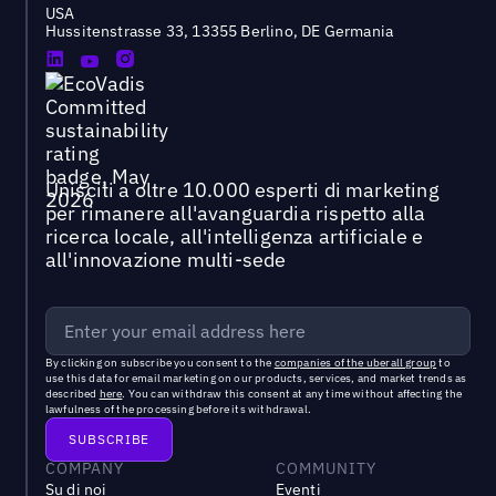
USA
Hussitenstrasse 33, 13355 Berlino, DE Germania
Unisciti a oltre 10.000 esperti di marketing
per rimanere all'avanguardia rispetto alla
ricerca locale, all'intelligenza artificiale e
all'innovazione multi-sede
By clicking on subscribe you consent to the
companies of the uberall group
to
use this data for email marketing on our products, services, and market trends as
described
here
. You can withdraw this consent at any time without affecting the
lawfulness of the processing before its withdrawal.
COMPANY
COMMUNITY
Su di noi
Eventi