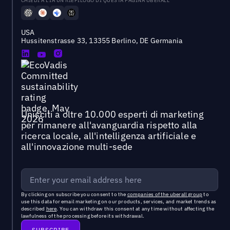
CHIEDI A L'IA UN RIEPILOGO DI QUESTA PAGINA UBERALL
USA
Hussitenstrasse 33, 13355 Berlino, DE Germania
Unisciti a oltre 10.000 esperti di marketing
per rimanere all'avanguardia rispetto alla
ricerca locale, all'intelligenza artificiale e
all'innovazione multi-sede
By clicking on subscribe you consent to the
companies of the uberall group
to
use this data for email marketing on our products, services, and market trends as
described
here
. You can withdraw this consent at any time without affecting the
lawfulness of the processing before its withdrawal.