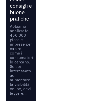
consigli e
buone
pratiche
Abbiamo
analizzato
450.000
piccole
imprese per
capire
come i
consumatori
le cercano.
Se sei
interessato
ad
aumentare
la visibilità
online, devi
leggere...