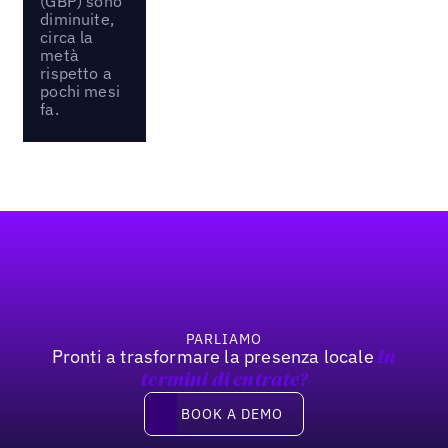
(GBP) sono
diminuite,
circa la
metà
rispetto a
pochi mesi
fa.
Footer
PARLIAMO
Pronti a trasformare la presenza locale
In
termini di entrate?
Book a demo
BOOK A DEMO