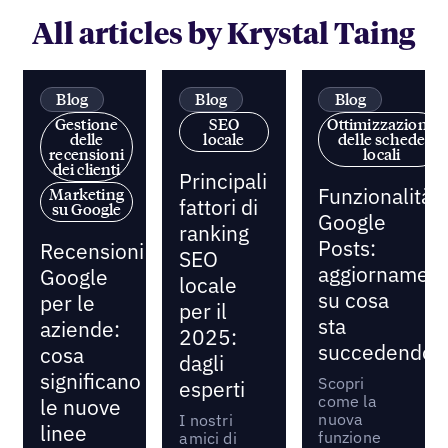
All articles by Krystal Taing
Blog
Blog
Blog
Gestione
SEO
Ottimizzazione
delle
locale
delle schede
recensioni
locali
dei clienti
Principali
Funzionalità
Marketing
fattori di
su Google
Google
ranking
Posts:
Recensioni
SEO
aggiornament
Google
locale
su cosa
per le
per il
sta
aziende:
2025:
succedendo
cosa
dagli
significano
Scopri
esperti
come la
le nuove
nuova
I nostri
linee
funzione
amici di