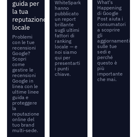
What's
guida per
WhiteSpark
Happening
hanno
la tua
di Google
pubblicato
reputazione
Post aiuta i
un report
consumatori
brillante
locale
a scoprire
sugli ultimi
gli
fattori di
Problemi
aggiornamenti
ranking
con le tue
sulle tue
locale — e
recensioni
sedi e
noi siamo
Google?
perché
qui per
Scopri
questo è
presentarti
come
più
i punti
gestire le
importante
chiave.
recensioni
che mai.
Google in
linea con le
ultime linee
guida e
proteggere
la
reputazione
online del
tuo brand
multi-sede.