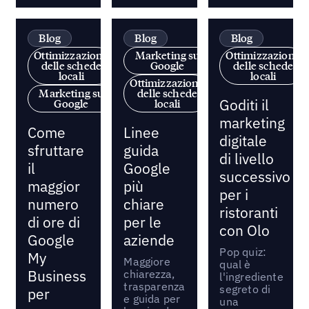
Blog
Blog
Blog
Ottimizzazione
Marketing su
Ottimizzazione
delle schede
Google
delle schede
locali
locali
Ottimizzazione
Marketing su
delle schede
Goditi il
Google
locali
marketing
Come
Linee
digitale
sfruttare
guida
di livello
il
Google
successivo
maggior
più
per i
numero
chiare
ristoranti
di ore di
per le
con Olo
Google
aziende
Pop quiz:
My
Maggiore
qual è
Business
chiarezza,
l'ingrediente
trasparenza
segreto di
per
e guida per
una