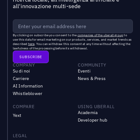
all'innovazione multi-sede
By clicking on subscribe you consent to the
companies of the uberall group
to
use this data for email marketing on our products, services, and market trends as
described
here
. You can withdraw this consent at any time without affecting the
lawfulness of the processing before its withdrawal.
COMPANY
COMMUNITY
Su di noi
Eventi
Carriere
News & Press
AI Information
Whistleblower
COMPARE
USING UBERALL
Academia
Yext
Developer hub
LEGAL