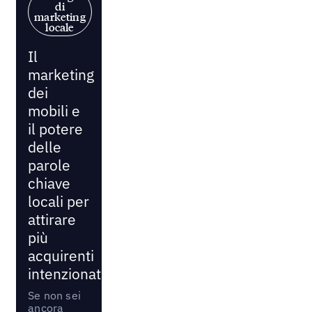
di
marketing
locale
Il
marketing
dei
mobili e
il potere
delle
parole
chiave
locali per
attirare
più
acquirenti
intenzionati
Se non sei
ancora