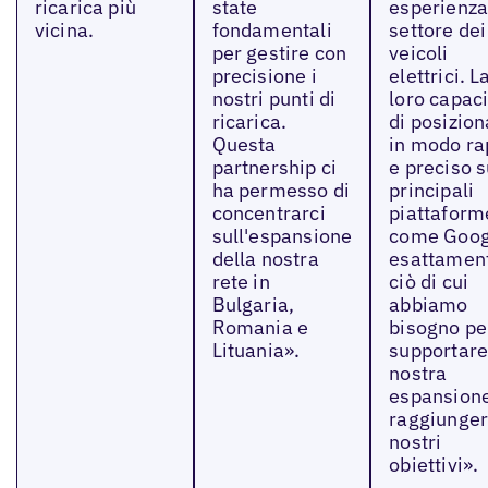
ricarica più
state
esperienza
vicina.
fondamentali
settore dei
per gestire con
veicoli
precisione i
elettrici. L
nostri punti di
loro capac
ricarica.
di posizion
Questa
in modo ra
partnership ci
e preciso s
ha permesso di
principali
concentrarci
piattaform
sull'espansione
come Goog
della nostra
esattamen
rete in
ciò di cui
Bulgaria,
abbiamo
Romania e
bisogno pe
Lituania».
supportare
nostra
espansion
raggiunger
nostri
obiettivi».