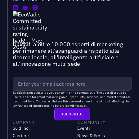
Unisciti a oltre 10.000 esperti di marketing
per rimanere all'avanguardia rispetto alla
ricerca locale, all'intelligenza artificiale e
all'innovazione multi-sede
By clicking on subscribe you consent to the
companies of the uberall group
to
use this data for email marketing on our products, services, and market trends as
described
here
. You can withdraw this consent at any time without affecting the
lawfulness of the processing before its withdrawal.
COMPANY
COMMUNITY
Su di noi
Eventi
Carriere
News & Press