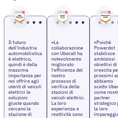
Il futuro
«La
«Poiché
dell'industria
collaborazione
Powerdot
automobilistica
con Uberall ha
stabilisce
è elettrico,
notevolmente
ambiziosi
quindi è della
migliorato
obiettivi di
massima
l'efficienza del
crescita pe
importanza per
nostro
prossimi a
noi offrire agli
processo di
abbiamo
utenti di veicoli
verifica delle
scelto Uber
elettrici le
stazioni di
come nost
soluzioni
veicoli elettrici.
partner
giuste quando
La loro
strategico
cercano la
esperienza e
la loro
stazione di
reattività sono
impareggia