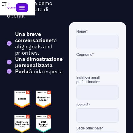
Richiedi una demo
IT
personalizzata di
Uberall
Una breve
conversazione
to
align goals and
priorities.
Una dimostrazione
personalizzata
Parla
Guida esperta