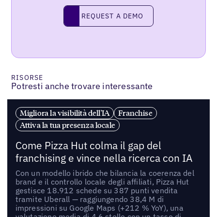
REQUEST A DEMO
request a demo
RISORSE
Potresti anche trovare interessante
Migliora la visibilità dell'IA
Franchise
Attiva la tua presenza locale
Come Pizza Hut colma il gap del
franchising e vince nella ricerca con IA
Con un modello ibrido che bilancia la coerenza del
brand e il controllo locale degli affiliati, Pizza Hut
gestisce 18.912 schede su 387 punti vendita
tramite Uberall — raggiungendo 38,4 M di
impressioni su Google Maps (+212 % YoY), una
valutazione media di 4,6 stelle con un tasso di