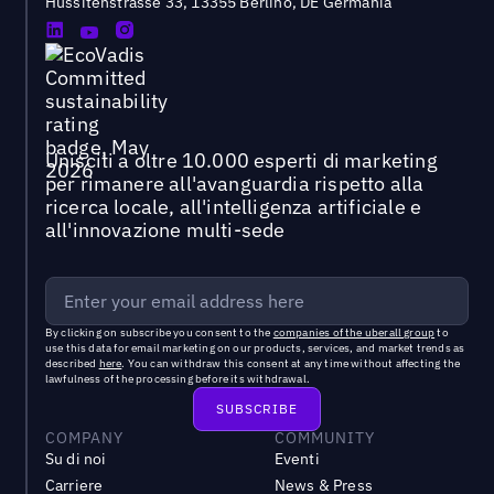
Hussitenstrasse 33, 13355 Berlino, DE Germania
Unisciti a oltre 10.000 esperti di marketing
per rimanere all'avanguardia rispetto alla
ricerca locale, all'intelligenza artificiale e
all'innovazione multi-sede
By clicking on subscribe you consent to the
companies of the uberall group
to
use this data for email marketing on our products, services, and market trends as
described
here
. You can withdraw this consent at any time without affecting the
lawfulness of the processing before its withdrawal.
COMPANY
COMMUNITY
Su di noi
Eventi
Carriere
News & Press