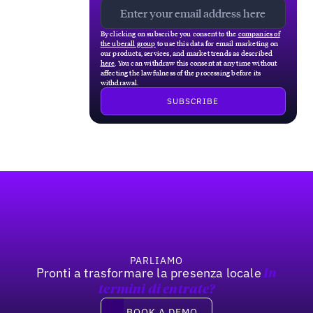
By clicking on subscribe you consent to the
companies of
the uberall group
to use this data for email marketing on
our products, services, and market trends as described
here
. You can withdraw this consent at any time without
affecting the lawfulness of the processing before its
withdrawal.
Footer
PARLIAMO
Pronti a trasformare la presenza locale
In
termini di entrate?
Book a demo
BOOK A DEMO