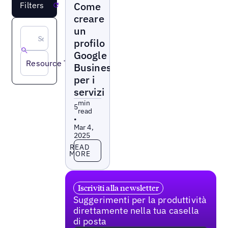
Come
Filters
Reset
creare
un
profilo
Google
Resource Type
Business
per i
servizi
min
5
read
•
Mar 4,
2025
Read more
READ
MORE
Iscriviti alla newsletter
Suggerimenti per la produttività
direttamente nella tua casella
di posta