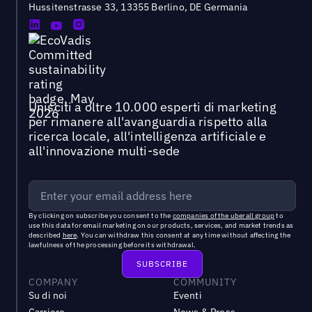
Hussitenstrasse 33, 13355 Berlino, DE Germania
Unisciti a oltre 10.000 esperti di marketing
per rimanere all'avanguardia rispetto alla
ricerca locale, all'intelligenza artificiale e
all'innovazione multi-sede
By clicking on subscribe you consent to the
companies of the uberall group
to
use this data for email marketing on our products, services, and market trends as
described
here
. You can withdraw this consent at any time without affecting the
lawfulness of the processing before its withdrawal.
COMPANY
COMMUNITY
Su di noi
Eventi
Carriere
News & Press