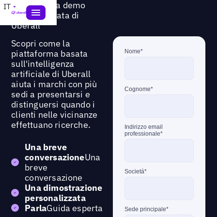
Richiedi una demo
IT
personalizzata di
Uberall
Scopri come la
piattaforma basata
sull'intelligenza
artificiale di Uberall
aiuta i marchi con più
sedi a presentarsi e
distinguersi quando i
clienti nelle vicinanze
effettuano ricerche.
Una breve
conversazione
Una
breve
conversazione
Una dimostrazione
personalizzata
Parla
Guida esperta