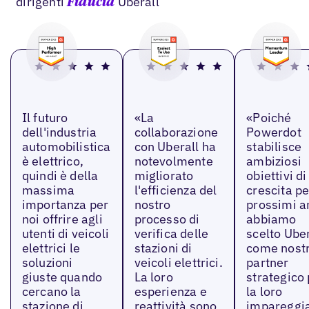
dirigenti
Uberall
Fiducia
Il futuro
«La
«Poiché
dell'industria
collaborazione
Powerdot
automobilistica
con Uberall ha
stabilisce
è elettrico,
notevolmente
ambiziosi
quindi è della
migliorato
obiettivi di
massima
l'efficienza del
crescita pe
importanza per
nostro
prossimi a
noi offrire agli
processo di
abbiamo
utenti di veicoli
verifica delle
scelto Uber
elettrici le
stazioni di
come nost
soluzioni
veicoli elettrici.
partner
giuste quando
La loro
strategico
cercano la
esperienza e
la loro
stazione di
reattività sono
impareggia