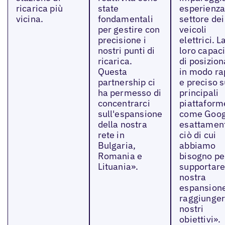
ricarica più
state
esperienza
vicina.
fondamentali
settore dei
per gestire con
veicoli
precisione i
elettrici. L
nostri punti di
loro capac
ricarica.
di posizion
Questa
in modo ra
partnership ci
e preciso s
ha permesso di
principali
concentrarci
piattaform
sull'espansione
come Goog
della nostra
esattamen
rete in
ciò di cui
Bulgaria,
abbiamo
Romania e
bisogno pe
Lituania».
supportare
nostra
espansion
raggiunger
nostri
obiettivi».