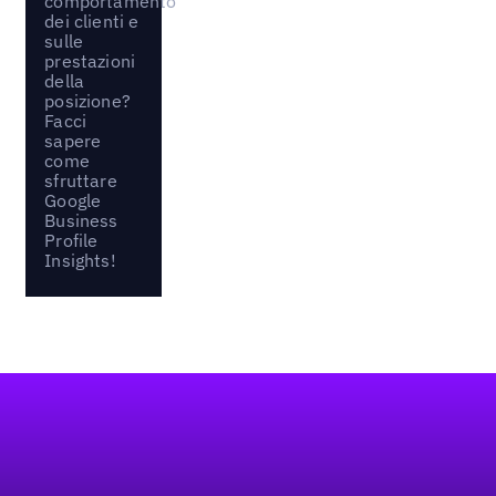
comportamento
dei clienti e
sulle
prestazioni
della
posizione?
Facci
sapere
come
sfruttare
Google
Business
Profile
Insights!
Footer