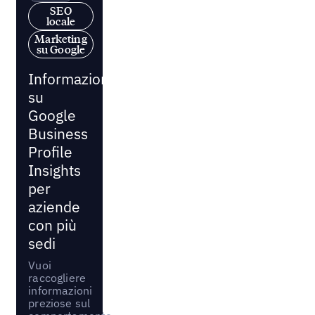
SEO
locale
Marketing
su Google
Informazioni
su
Google
Business
Profile
Insights
per
aziende
con più
sedi
Vuoi
raccogliere
informazioni
preziose sul