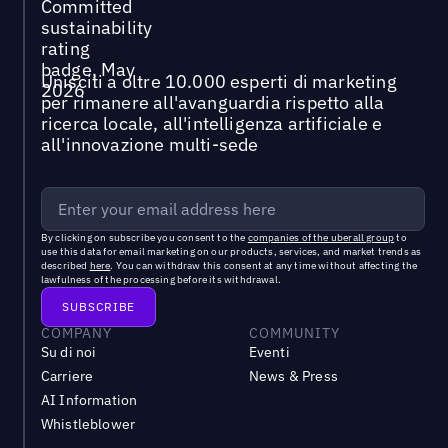
Unisciti a oltre 10.000 esperti di marketing
per rimanere all'avanguardia rispetto alla
ricerca locale, all'intelligenza artificiale e
all'innovazione multi-sede
By clicking on subscribe you consent to the
companies of the uberall group
to
use this data for email marketing on our products, services, and market trends as
described
here
. You can withdraw this consent at any time without affecting the
lawfulness of the processing before its withdrawal.
COMPANY
COMMUNITY
Su di noi
Eventi
Carriere
News & Press
AI Information
Whistleblower