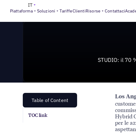
News & Press
>
STUDIO: il 70 % delle aziende ritiene d
IT
Piattaforma
Soluzioni
Tariffe
Clienti
Risorse
Contattaci
Acad
STUDIO: il 70 %
Los Ang
Table of Content
customer
commissi
TOC link
Hybrid C
per le az
aspettan