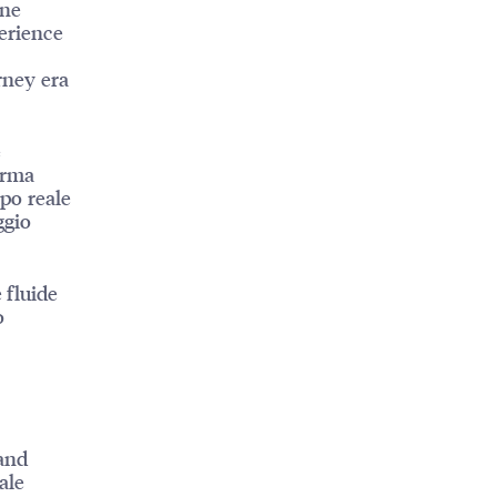
one
perience
rney era
e
erma
mpo reale
ggio
 fluide
o
rand
ale