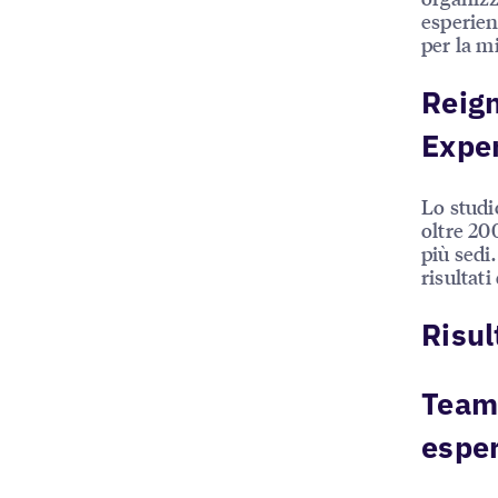
esperien
per la m
Reig
Expe
Lo studi
oltre 20
più sedi
risultati
Risul
Team 
espe