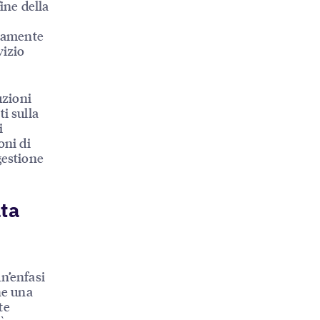
fine della
rnamente
vizio
uzioni
i sulla
i
oni di
gestione
lta
n’enfasi
che una
te