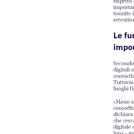
rispetto
importan
tramite 
retention
Le fu
impor
Secondo 
digitali 
contactl
Tuttavia,
luoghi fi
«Mano a 
comodità
dichiara
che cerc
digitale 
loro – g