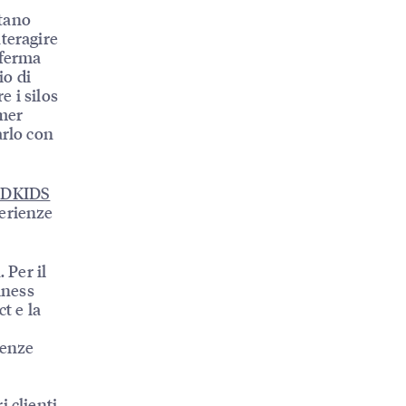
ttano
teragire
fferma
io di
e i silos
omer
arlo con
ÏDKIDS
perienze
 Per il
iness
t e la
ienze
 clienti