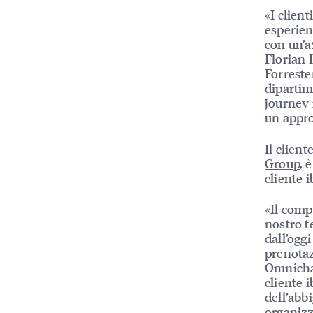
«I client
esperien
con un’a
Florian 
Forrester
dipartim
journey 
un appro
Il client
Group
, 
cliente i
«Il comp
nostro t
dall’ogg
prenotaz
Omnicha
cliente 
dell’abb
organizz