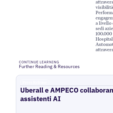
attraver
visibilit
Performa
engageme
a livello
sedi azie
100.000 
Hospital
Automoti
attraver
CONTINUE LEARNING
Further Reading & Resources
Press Release
Uberall e AMPECO collaborano 
assistenti AI