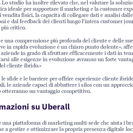
. Lo studio ha inoltre rilevato che, nel valutare la soluzi
ica ideale per supportare il marketing e la customer ex
 vendita fisici, la capacità di collegare dati e analisi dalle
oni e dal feedback dei clienti lungo l’intera customer jou
 più critico.
e una comprensione più profonda del cliente e delle su
ive in rapida evoluzione è un chiaro punto dolente», aff
e aziende in grado di sfruttare efficacemente i dati in te
tarsi alle esigenze in evoluzione avranno un forte vanta
del cliente ibrido.»
e sfide e le barriere per offrire esperienze cliente ibride
ali, le aziende capaci di abbattere i silos con un approcci
o otterranno un vantaggio competitivo.
mazioni su Uberall
è una piattaforma di marketing multi-sede che aiuta i b
se a gestire e ottimizzare la propria presenza digitale loc