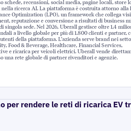
so schede, recensioni, social media, pagine locali, store l
à nella ricerca AI. La piattaforma è costruita attorno alla
nce Optimization (LPO), un framework che collega visib
nt, reputazione e conversione a risultati di business mi
 di singola sede. Nel 2026, Uberall gestisce oltre 1,4 milio
ndali a livello globale per più di 1.800 clienti e partner, 
utenti della piattaforma. L’azienda serve brand nei settor
ity, Food & Beverage, Healthcare, Financial Services,
ve e ricarica per veicoli elettrici. Uberall vende diretta
so una rete globale di partner rivenditori e agenzie.
per rendere le reti di ricarica EV t