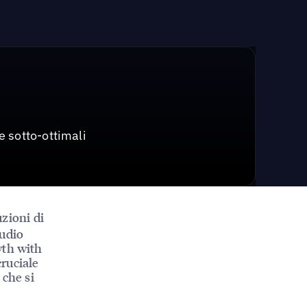
e sotto-ottimali
uzioni di
tudio
wth with
ruciale
 che si