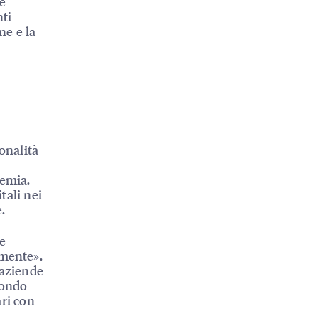
è
nti
ne e la
onalità
demia.
tali nei
.
e
emente»,
 aziende
mondo
ari con