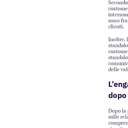
Secondo i
customer
internam
sono fra
clienti.
Inoltre,
standalo
customer
standalo
comunica
delle va
L’eng
dopo
Dopo la 
sulle rel
comprens