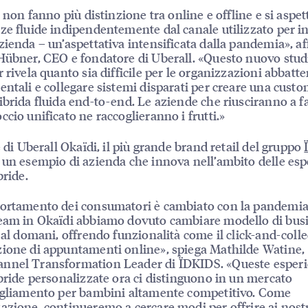
i non fanno più distinzione tra online e offline e si aspe
ze fluide indipendentemente dal canale utilizzato per in
zienda – un’aspettativa intensificata dalla pandemia», a
Hübner, CEO e fondatore di Uberall. «Questo nuovo stud
 rivela quanto sia difficile per le organizzazioni abbatter
entali e collegare sistemi disparati per creare una cust
ibrida fluida end-to-end. Le aziende che riusciranno a f
ccio unificato ne raccoglieranno i frutti.»
e di Uberall Okaïdi, il più grande brand retail del gruppo
è un esempio di azienda che innova nell’ambito delle es
bride.
ortamento dei consumatori è cambiato con la pandemia.
eam in Okaïdi abbiamo dovuto cambiare modello di bus
i al domani, offrendo funzionalità come il click-and-collec
ione di appuntamenti online», spiega Mathilde Watine,
nnel Transformation Leader di ÏDKIDS. «Queste esper
ibride personalizzate ora ci distinguono in un mercato
igliamento per bambini altamente competitivo. Come
azione, continueremo a cercare modi per offrire ai nostri