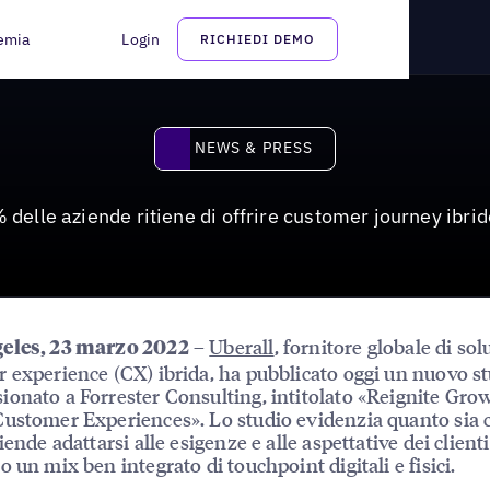
i offrire customer journey ibride sotto-ottimali
emia
Login
RICHIEDI DEMO
News & Press
NEWS & PRESS
 delle aziende ritiene di offrire customer journey ibrid
–
Uberall
, fornitore globale di sol
eles, 23 marzo 2022
 experience (CX) ibrida, ha pubblicato oggi un nuovo s
onato a Forrester Consulting, intitolato «Reignite Gro
ustomer Experiences». Lo studio evidenzia quanto sia c
iende adattarsi alle esigenze e alle aspettative dei clienti
o un mix ben integrato di touchpoint digitali e fisici.