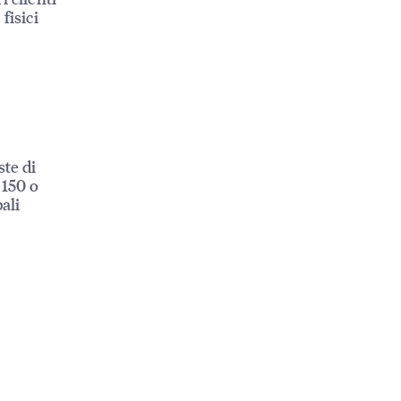
fisici
ste di
 150 o
ali