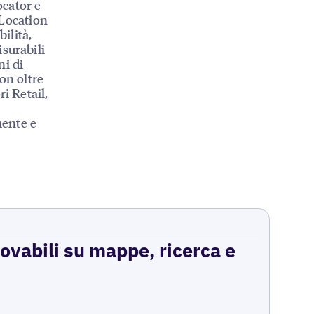
ocator e
 Location
ilità,
surabili
ni di
con oltre
i Retail,
mente e
rovabili su mappe, ricerca e