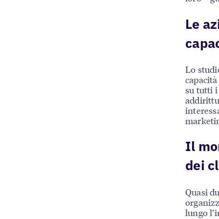
Le az
capac
Lo studi
capacità
su tutti 
addirittu
interess
marketin
Il mo
dei c
Quasi du
organizz
lungo l’