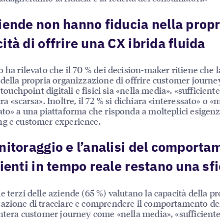
iende non hanno fiducia nella propr
ità di offrire una CX ibrida fluida
o ha rilevato che il 70 % dei decision-maker ritiene che l
 della propria organizzazione di offrire customer journe
i touchpoint digitali e fisici sia «nella media», «sufficient
ra «scarsa». Inoltre, il 72 % si dichiara «interessato» o «
ato» a una piattaforma che risponda a molteplici esigenz
g e customer experience.
nitoraggio e l’analisi del comporta
lienti in tempo reale restano una sf
e terzi delle aziende (65 %) valutano la capacità della pr
azione di tracciare e comprendere il comportamento dei
intera customer journey come «nella media», «sufficiente