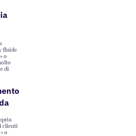
ia
a
y fluide
e» o
molto
e di
mento
ida
opria
 clienti
» o