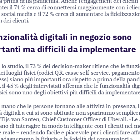
 a prima della pandemia. Anche l’engagement dei clienti 
te: il 74 % cerca di connettersi maggiormente con i clie
i social media e il 72 % cerca di aumentare la fidelizzazio
 dei clienti.
nzionalità digitali in negozio sono
tanti ma difficili da implementare
lo studio, il 73 % dei decision-maker ritiene che le funzi
nei luoghi fisici (codici QR, casse self-service, pagamento
ess) siano più importanti ora rispetto a prima della pan
 il 45 % degli intervistati afferma che le funzionalità digi
sici sono uno degli obiettivi più difficili da implementare
mano che le persone tornano alle attività in presenza, l
 digitali a cui si sono abituate non spariranno semplic
 Tijs van Santen, Chief Customer Officer di Uberall. «Le
ano di interagire in modo intelligente con i clienti nel 
e reale – rendendo facile e piacevole per i clienti fare aff
uadagneranno la fiducia e la fedeltà dei consumatori.»