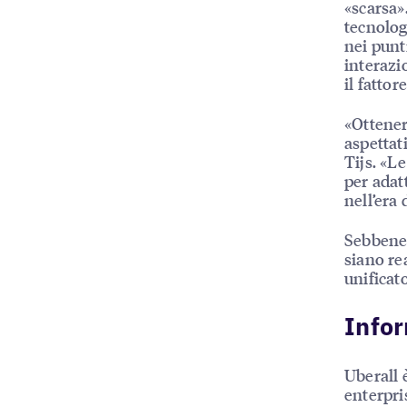
«scarsa»
tecnolog
nei punti
interazi
il fattore
«Ottener
aspettat
Tijs. «L
per adat
nell’era 
Sebbene l
siano re
unificat
Infor
Uberall 
enterpri