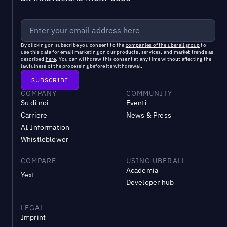
By clicking on subscribe you consent to the
companies of the uberall group
to
use this data for email marketing on our products, services, and market trends as
described
here
. You can withdraw this consent at any time without affecting the
lawfulness of the processing before its withdrawal.
COMPANY
COMMUNITY
Su di noi
Eventi
Carriere
News & Press
AI Information
Whistleblower
COMPARE
USING UBERALL
Academia
Yext
Developer hub
LEGAL
Imprint