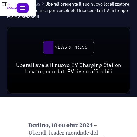
News & Press
>
IT
Uberall presenta il suo nuovo localizzatore
di stazioni di ricarica per veicoli elettrici con dati EV in tempo
reale e affidabili
News & Press
NEWS & PRESS
Uberall svela il nuovo EV Charging Station
Locator, con dati EV live e affidabili
–
Berlino, 10 ottobre 2024
Uberall, leader mondiale del