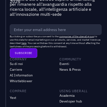
per rimanere all'avanguardia rispetto alla
ricerca locale, all'intelligenza artificiale e
all'innovazione multi-sede
By clicking on subscribe you consent to the
companies of the uberall group
to
use this data for email marketing on our products, services, and market trends as
described
here
. You can withdraw this consent at any time without affecting the
lawfulness of the processing before its withdrawal.
COMPANY
COMMUNITY
Su di noi
Eventi
Carriere
News & Press
AI Information
Whistleblower
COMPARE
USING UBERALL
Academia
Yext
Developer hub