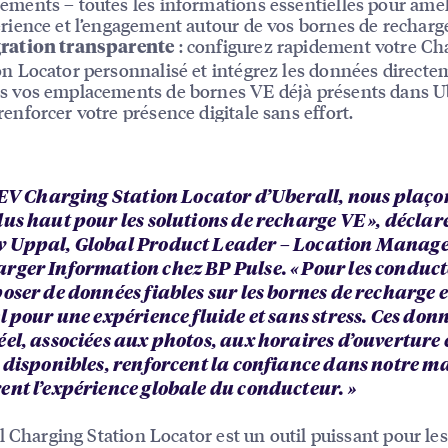
ements – toutes les informations essentielles pour amél
érience et l’engagement autour de vos bornes de recharg
: configurez rapidement votre Ch
gration transparente
on Locator personnalisé et intégrez les données directe
s vos emplacements de bornes VE déjà présents dans Ub
renforcer votre présence digitale sans effort.
l’EV Charging Station Locator d’Uberall, nous plaço
lus haut pour les solutions de recharge VE », déclar
 Uppal, Global Product Leader – Location Manag
rger Information chez BP Pulse. « Pour les conduct
oser de données fiables sur les bornes de recharge e
l pour une expérience fluide et sans stress. Ces don
éel, associées aux photos, aux horaires d’ouverture 
s disponibles, renforcent la confiance dans notre m
ent l’expérience globale du conducteur. »
l Charging Station Locator est un outil puissant pour les