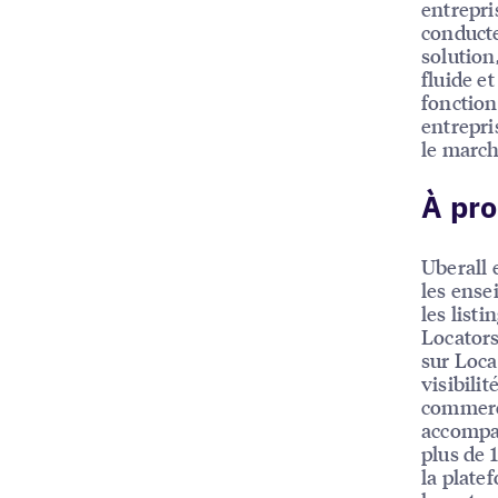
entrepri
conducte
solution
fluide e
fonction
entrepri
le march
À pro
Uberall 
les ensei
les listi
Locators
sur Loca
visibili
commerci
accompag
plus de 
la platef