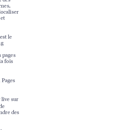
rnes,
localiser
 et
est le
ng
s pages
a fois
l Pages
 live sur
 de
endre des