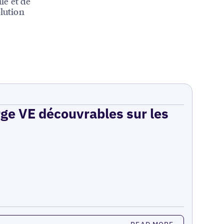
le et de
olution
rge VE découvrables sur les