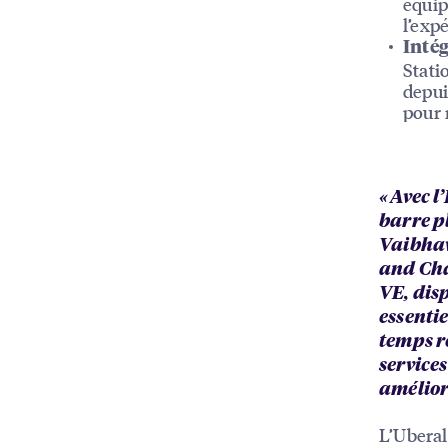
équip
l’exp
Inté
Stati
depui
pour 
« Avec 
barre p
Vaibhav
and Cha
VE, disp
essentie
temps r
service
amélior
L’Uberal