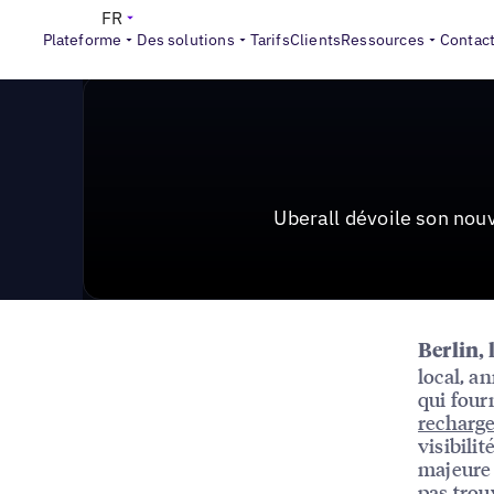
News & Press
>
Uberall dévoile son nouveau localisat
FR
Plateforme
Des solutions
Tarifs
Clients
Ressources
Contac
Uberall dévoile son nou
Berlin, 
local, a
qui four
recharge
visibili
majeure 
pas trou