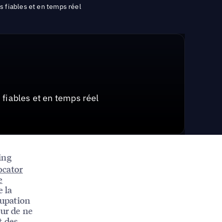
 fiables et en temps réel
fiables et en temps réel
ing
ocator
e
e la
cupation
eur de ne
t des