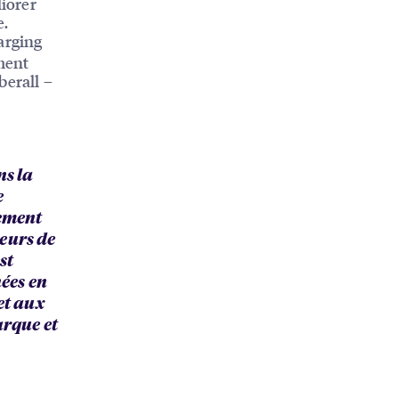
iorer
e.
arging
ment
erall –
ns la
e
ement
eurs de
st
nées en
et aux
arque et