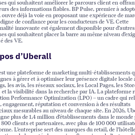
ses qui souhaitent améliorer le parcours client en offrant
urs des informations fiables. BP Pulse, premier à adopt
, ouvre déjà la voie en proposant une expérience de ma
t digne de confiance pour les conducteurs de VE. Cette
nalité innovante est également disponible pour d’autres
ses qui souhaitent placer la barre au même niveau d’exi
é des VE.
pos d’Uberall
est une plateforme de marketing multi-établissements q
gnes à gérer et à optimiser leur présence digitale locale 
ngs, les avis, les réseaux sociaux, les Local Pages, les Stor
 et la visibilité dans la recherche par IA. La plateforme 
tion Performance Optimization (LPO) – un cadre qui rel
té, engagement, réputation et conversion à des résultats
aux mesurables au niveau de chaque site. En 2026, Ube
ne plus de 1,4 million d’établissements dans le monde
1 800 clients et partenaires, avec plus de 100 000 utilisa
orme. L’entreprise sert des marques du retail, de l’hôtelle