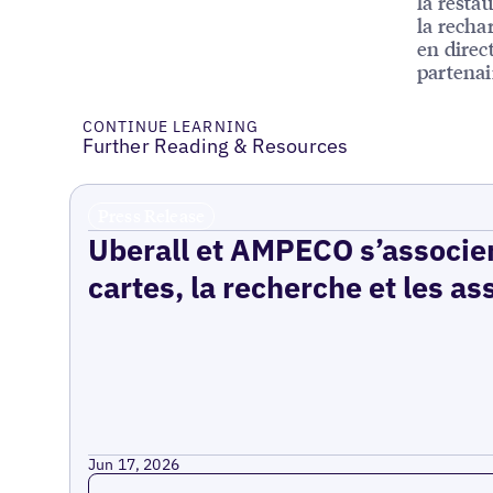
la restau
la recha
en direc
partenai
CONTINUE LEARNING
Further Reading & Resources
Press Release
Uberall et AMPECO s’associen
cartes, la recherche et les as
Jun 17, 2026
Read more