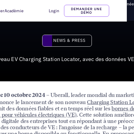
eur de bornes de recharge pour véhicules électriques avec des données
DEMANDER UNE
ter
Acadèmie
Login
DÉMO
News & Press
NEWS & PRESS
veau EV Charging Station Locator, avec des données VE 
– Uberall, leader mondial du market
le 10 octobre 2024
nnonce le lancement de son nouveau
Charging Station L
nit des données fiables et en temps réel sur les
bornes d
 pour véhicules électriques (VE)
. Cette solution amélior
té digitale des entreprises tout en répondant à une préoc
des conducteurs de VE : l’angoisse de la recharge – la p
ver une borne disponible ou fonctionnelle. En proposan