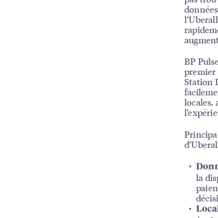
données 
l’Uberal
rapideme
augmente
BP Pulse
premier 
Station 
facileme
locales,
l’expéri
Principa
d’Uberal
Donné
la di
paiem
décis
Local