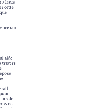
 à leurs
er cette
rque
gence sur
ui aide
à travers
e
repose
ie
rall
 pour
teurs de
rie, de