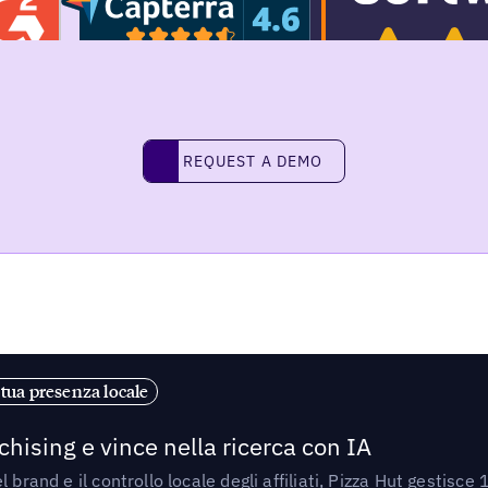
REQUEST A DEMO
request a demo
a tua presenza locale
hising e vince nella ricerca con IA
 brand e il controllo locale degli affiliati, Pizza Hut gestis