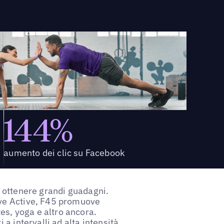
144%
aumento dei clic su Facebook
a ottenere grandi guadagni.
ive Active, F45 promuove
s, yoga e altro ancora.
 a intervalli ad alta intensità