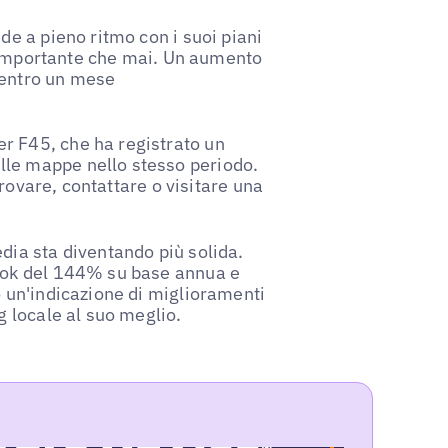
de a pieno ritmo con i suoi piani
iù importante che mai. Un aumento
 entro un mese
r F45, che ha registrato un
le mappe nello stesso periodo.
 trovare, contattare o visitare una
dia sta diventando più solida.
book del 144% su base annua e
o un'indicazione di miglioramenti
g locale al suo meglio.