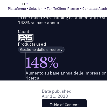
Success Story
>
In che modo F45 Training ha aumentato le
IT
Piattaforma
Soluzioni
Tariffe
Clienti
Risorse
Contattaci
Acad
In che modo F45 Training ha aumentato le sue
148% su base annua
Client
Products used
Gestione delle directory
148%
Aumento su base annua delle impressioni
ricerca
Date published:
Apr 11, 2023
Table of Content