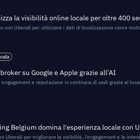
 la visibilità online locale per oltre 400 se
n Uberall per utilizzare i dati di localizzazione come motor
scala
broker su Google e Apple grazie all’AI
, engagement e reputazione in centinaia di sedi grazie al loca
ng Belgium domina l'esperienza locale con U
berall per migliorare la visibilità, l’engagement e le interazi