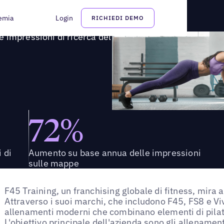
 sue impressioni di ricerca del 148% su base annua
emia
Login
RICHIEDI DEMO
 impressioni di ricerca del
72%
 di
Aumento su base annua delle impressioni
sulle mappe
F45 Training, un franchising globale di fitness, mira 
Attraverso i suoi marchi, che includono F45, FS8 e V
allenamenti moderni che combinano elementi di pilate
L'obiettivo principale dell'azienda sono gli allenamenti