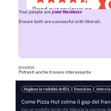
Your people are
your business
Ensure both are successful with Uberall.
RISORSE
Potresti anche trovare interessante
Migliora la visibilità dell'IA
Franchise
Attiva l
Come Pizza Hut colma il gap del franc
Con un modello ibrido che bilancia la coerenza del