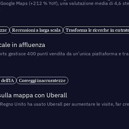
Google Maps (+212 % YoY), una valutazione media di 4,6 stell
.
ezze
Recensioni a larga scala
Trasforma le ricerche in entrat
cale in affluenza
rts gestisce 400 punti vendita da un’unica piattaforma e trasf
 dell'IA
Correggi inaccuratezze
ulla mappa con Uberall
l Regno Unito ha usato Uberall per aumentare le visite, far cr