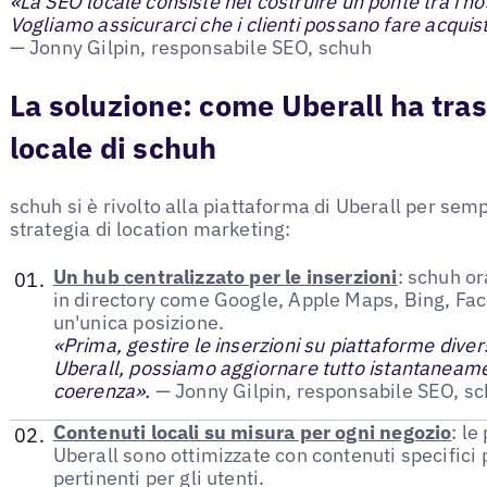
«La SEO locale consiste nel costruire un ponte tra i nos
Vogliamo assicurarci che i clienti possano fare acqui
— Jonny Gilpin, responsabile SEO, schuh
La soluzione: come Uberall ha tra
locale di schuh
schuh si è rivolto alla piattaforma di Uberall per semp
strategia di location marketing:
Un hub centralizzato per le inserzioni
: schuh or
in directory come Google, Apple Maps, Bing, Face
un'unica posizione.
«Prima, gestire le inserzioni su piattaforme dive
Uberall, possiamo aggiornare tutto istantaneam
coerenza».
— Jonny Gilpin, responsabile SEO, s
Contenuti locali su misura per ogni negozio
: le
Uberall sono ottimizzate con contenuti specifici 
pertinenti per gli utenti.