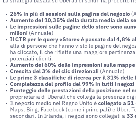
La strategia basata su Uberall di schuh ha prodotto ri
26% in più di sessioni sulla pagina del negozio
(A
Aumento del 10,35% della durata media della s
Le impressioni sulle pagine dello store sono aum
milioni
(Annuale)
Il CTR per le query «Store» è passato dal 4,8% 
alta di persone che hanno visto le pagine del negozi
ha cliccato, il che riflette una maggiore pertinenz
potenziali clienti.
Aumento del 60% delle impressioni sulle mappe
Crescita del 3% dei clic direzionali
(Annuale)
Le prime 3 classifiche di ricerca per il 31% delle 
Completezza del profilo del 99% in tutti i negozi
Punteggio delle prestazioni della posizione
nel 
proprietaria di Uberall che collega la presenza digi
Il negozio medio nel Regno Unito è
collegato a 51
Maps, Bing, Facebook (come i principali) e Uber
secondari. In Irlanda, i negozi sono collegati a
33 