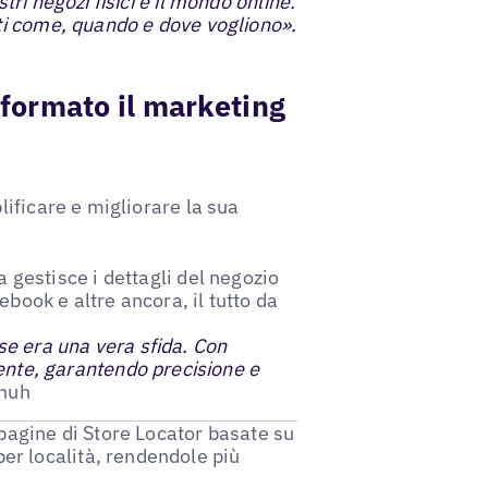
tri negozi fisici e il mondo online.
sti come, quando e dove vogliono».
sformato il marketing
lificare e migliorare la sua
a gestisce i dettagli del negozio
book e altre ancora, il tutto da
rse era una vera sfida. Con
ente, garantendo precisione e
chuh
 pagine di Store Locator basate su
per località, rendendole più