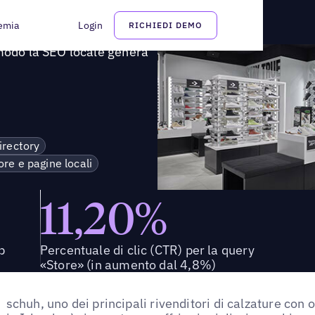
che modo la SEO locale genera un impatto reale
emia
Login
RICHIEDI DEMO
 modo la SEO locale genera
irectory
ore e pagine locali
11,20%
p
Percentuale di clic (CTR) per la query
«Store» (in aumento dal 4,8%)
schuh, uno dei principali rivenditori di calzature con 