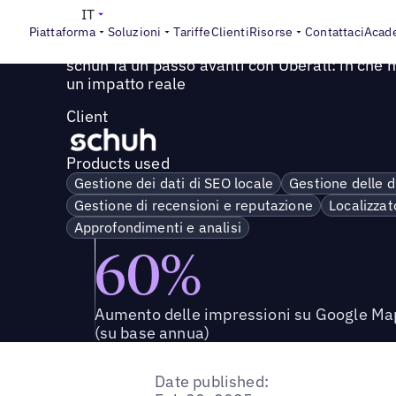
Success Story
>
schuh fa un passo avanti con Uberall: in 
IT
Piattaforma
Soluzioni
Tariffe
Clienti
Risorse
Contattaci
Acad
schuh fa un passo avanti con Uberall: in che
un impatto reale
Client
Products used
Gestione dei dati di SEO locale
Gestione delle d
Gestione di recensioni e reputazione
Localizzat
Approfondimenti e analisi
60%
Aumento delle impressioni su Google Ma
(su base annua)
Date published: