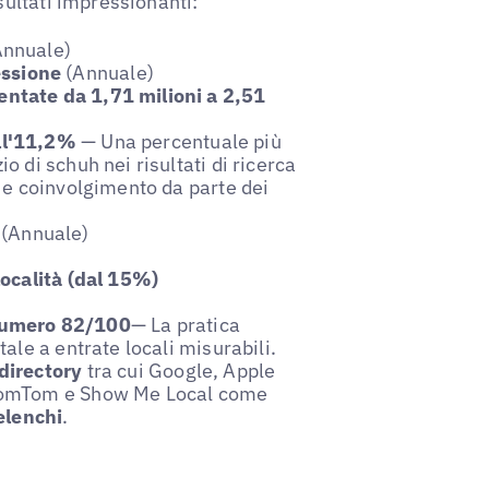
sultati impressionanti:
nnuale)
essione
(Annuale)
entate da 1,71 milioni a 2,51
all'11,2%
— Una percentuale più
o di schuh nei risultati di ricerca
a e coinvolgimento da parte dei
(Annuale)
località (dal 15%)
numero 82/100
— La pratica
tale a entrate locali misurabili.
 directory
tra cui Google, Apple
, TomTom e Show Me Local come
elenchi
.