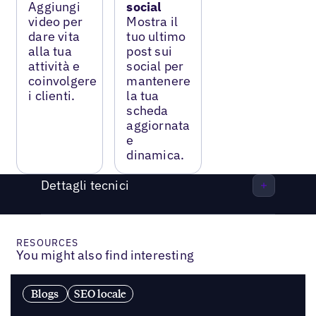
Aggiungi
social
video per
Mostra il
dare vita
tuo ultimo
alla tua
post sui
attività e
social per
coinvolgere
mantenere
i clienti.
la tua
scheda
aggiornata
e
dinamica.
Dettagli tecnici
RESOURCES
You might also find interesting
Blogs
SEO locale