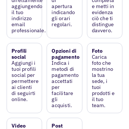
direttamente
di
completa
aggiungendo
apertura
e metti in
il tuo
indicando
evidenza
indirizzo
gli orari
ciò che ti
email
regolari.
distingue
professionale.
davvero.
Profili
Opzioni di
Foto
social
pagamento
Carica
Aggiungi i
Indica i
foto che
tuoi profili
metodi di
mostrino
social per
pagamento
la tua
permettere
accettati
sede, i
ai clienti
per
tuoi
di seguirti
facilitare
prodotti e
online.
gli
il tuo
acquisti.
team.
Video
Post