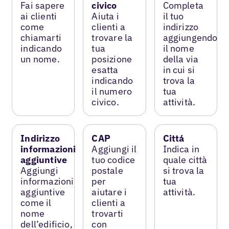
Fai sapere
civico
Completa
ai clienti
Aiuta i
il tuo
come
clienti a
indirizzo
chiamarti
trovare la
aggiungendo
indicando
tua
il nome
un nome.
posizione
della via
esatta
in cui si
indicando
trova la
il numero
tua
civico.
attività.
Indirizzo
CAP
Cittá
informazioni
Aggiungi il
Indica in
aggiuntive
tuo codice
quale città
Aggiungi
postale
si trova la
informazioni
per
tua
aggiuntive
aiutare i
attività.
come il
clienti a
nome
trovarti
dell’edificio,
con