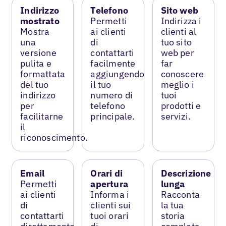
Indirizzo
Telefono
Sito web
mostrato
Permetti
Indirizza i
Mostra
ai clienti
clienti al
una
di
tuo sito
versione
contattarti
web per
pulita e
facilmente
far
formattata
aggiungendo
conoscere
del tuo
il tuo
meglio i
indirizzo
numero di
tuoi
per
telefono
prodotti e
facilitarne
principale.
servizi.
il
riconoscimento.
Email
Orari di
Descrizione
Permetti
apertura
lunga
ai clienti
Informa i
Racconta
di
clienti sui
la tua
contattarti
tuoi orari
storia