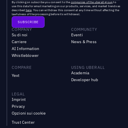
By clicking on subscribe you consent to the
companies of the uberall group
to
use this data for email marketing on our products, services, and market trends as
described
here
. You can withdraw this consent at any time without affecting the
lawfulness of the processing before its withdrawal.
COMPANY
COMMUNITY
Su di noi
Eventi
Carriere
News & Press
AI Information
Whistleblower
COMPARE
USING UBERALL
Academia
Yext
Developer hub
LEGAL
Imprint
Privacy
Opzioni sui cookie
Trust Center