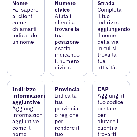
Nome
Numero
Strada
Fai sapere
civico
Completa
ai clienti
Aiuta i
il tuo
come
clienti a
indirizzo
chiamarti
trovare la
aggiungendo
indicando
tua
il nome
un nome.
posizione
della via
esatta
in cui si
indicando
trova la
il numero
tua
civico.
attività.
Indirizzo
Provincia
CAP
informazioni
Indica la
Aggiungi il
aggiuntive
tua
tuo codice
Aggiungi
provincia
postale
informazioni
o regione
per
aggiuntive
per
aiutare i
come il
rendere il
clienti a
nome
tuo
trovarti