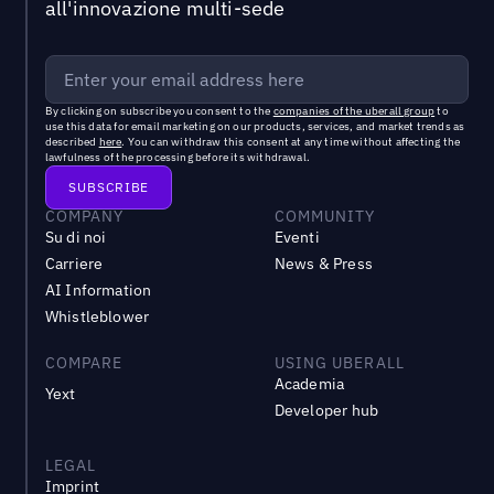
all'innovazione multi-sede
By clicking on subscribe you consent to the
companies of the uberall group
to
use this data for email marketing on our products, services, and market trends as
described
here
. You can withdraw this consent at any time without affecting the
lawfulness of the processing before its withdrawal.
COMPANY
COMMUNITY
Su di noi
Eventi
Carriere
News & Press
AI Information
Whistleblower
COMPARE
USING UBERALL
Academia
Yext
Developer hub
LEGAL
Imprint