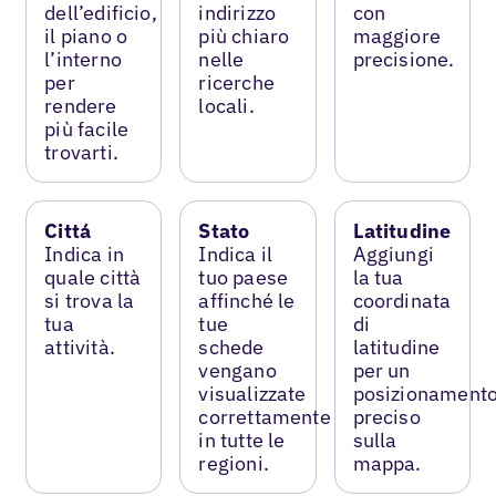
dell’edificio,
indirizzo
con
il piano o
più chiaro
maggiore
l’interno
nelle
precisione.
per
ricerche
rendere
locali.
più facile
trovarti.
Cittá
Stato
Latitudine
Indica in
Indica il
Aggiungi
quale città
tuo paese
la tua
si trova la
affinché le
coordinata
tua
tue
di
attività.
schede
latitudine
vengano
per un
visualizzate
posizionament
correttamente
preciso
in tutte le
sulla
regioni.
mappa.