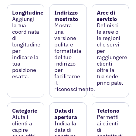
Longitudine
Indirizzo
Aree di
Aggiungi
mostrato
servizio
la tua
Mostra
Definisci
coordinata
una
le aree o
di
versione
le regioni
longitudine
pulita e
che servi
per
formattata
per
indicare la
del tuo
raggiungere
tua
indirizzo
clienti
posizione
per
oltre la
esatta.
facilitarne
tua sede
il
principale.
riconoscimento.
Categorie
Data di
Telefono
Aiuta i
apertura
Permetti
clienti a
Indica la
ai clienti
capire
data di
di