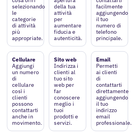
cosa offri
apertura
contattarti
selezionando
della tua
facilmente
le
attività
aggiungendo
categorie
per
il tuo
di attività
aumentare
numero di
più
fiducia e
telefono
appropriate.
autenticità.
principale.
Cellulare
Sito web
Email
Aggiungi
Indirizza i
Permetti
un numero
clienti al
ai clienti
di
tuo sito
di
cellulare
web per
contattarti
così i
far
direttamente
clienti
conoscere
aggiungendo
possono
meglio i
il tuo
contattarti
tuoi
indirizzo
anche in
prodotti e
email
movimento.
servizi.
professionale.