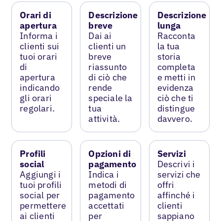
Orari di
Descrizione
Descrizione
apertura
breve
lunga
Informa i
Dai ai
Racconta
clienti sui
clienti un
la tua
tuoi orari
breve
storia
di
riassunto
completa
apertura
di ciò che
e metti in
indicando
rende
evidenza
gli orari
speciale la
ciò che ti
regolari.
tua
distingue
attività.
davvero.
Profili
Opzioni di
Servizi
social
pagamento
Descrivi i
Aggiungi i
Indica i
servizi che
tuoi profili
metodi di
offri
social per
pagamento
affinché i
permettere
accettati
clienti
ai clienti
per
sappiano