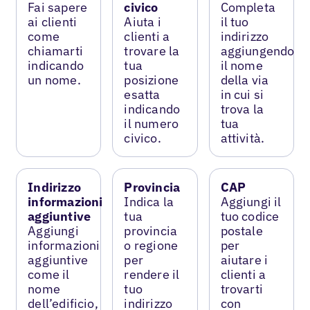
Fai sapere
civico
Completa
ai clienti
Aiuta i
il tuo
come
clienti a
indirizzo
chiamarti
trovare la
aggiungendo
indicando
tua
il nome
un nome.
posizione
della via
esatta
in cui si
indicando
trova la
il numero
tua
civico.
attività.
Indirizzo
Provincia
CAP
informazioni
Indica la
Aggiungi il
aggiuntive
tua
tuo codice
Aggiungi
provincia
postale
informazioni
o regione
per
aggiuntive
per
aiutare i
come il
rendere il
clienti a
nome
tuo
trovarti
dell’edificio,
indirizzo
con