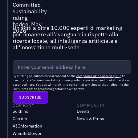
Unisciti a oltre 10.000 esperti di marketing
per rimanere all'avanguardia rispetto alla
ricerca locale, all'intelligenza artificiale e
all'innovazione multi-sede
By clicking on subscribe you consent to the
companies of the uberall group
to
use this data for email marketing on our products, services, and market trends as
described
here
. You can withdraw this consent at any time without affecting the
lawfulness of the processing before its withdrawal.
COMPANY
COMMUNITY
Su di noi
Eventi
Carriere
News & Press
AI Information
Whistleblower