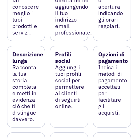
far
direttamente
di
conoscere
aggiungendo
apertura
meglio i
il tuo
indicando
tuoi
indirizzo
gli orari
prodotti e
email
regolari.
servizi.
professionale.
Descrizione
Profili
Opzioni di
lunga
social
pagamento
Racconta
Aggiungi i
Indica i
la tua
tuoi profili
metodi di
storia
social per
pagamento
completa
permettere
accettati
e metti in
ai clienti
per
evidenza
di seguirti
facilitare
ciò che ti
online.
gli
distingue
acquisti.
davvero.