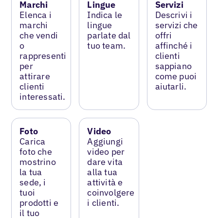
Marchi
Lingue
Servizi
Elenca i
Indica le
Descrivi i
marchi
lingue
servizi che
che vendi
parlate dal
offri
o
tuo team.
affinché i
rappresenti
clienti
per
sappiano
attirare
come puoi
clienti
aiutarli.
interessati.
Foto
Video
Carica
Aggiungi
foto che
video per
mostrino
dare vita
la tua
alla tua
sede, i
attività e
tuoi
coinvolgere
prodotti e
i clienti.
il tuo