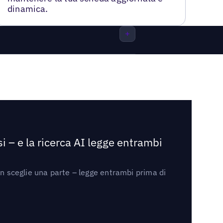
dinamica.
i – e la ricerca AI legge entrambi
on sceglie una parte – legge entrambi prima di