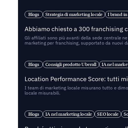
Blogs
Strategia di marketing locale
I brand in
Abbiamo chiesto a 300 franchising ch
Gli affiliati sono più avanti della sede centrale 
marketing per franchising, supportato da nuovi da
Blogs
Consigli prodotto Uberall
IA nel market
Location Performance Score: tutti m
I team di marketing locale misurano tutto e dimo
locale misurabili.
Blogs
IA nel marketing locale
SEO locale
So