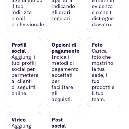
aggiungendo
apertura
e metti in
il tuo
indicando
evidenza
indirizzo
gli orari
ciò che ti
email
regolari.
distingue
professionale.
davvero.
Profili
Opzioni di
Foto
social
pagamento
Carica
Aggiungi i
Indica i
foto che
tuoi profili
metodi di
mostrino
social per
pagamento
la tua
permettere
accettati
sede, i
ai clienti
per
tuoi
di seguirti
facilitare
prodotti e
online.
gli
il tuo
acquisti.
team.
Video
Post
Aggiungi
social