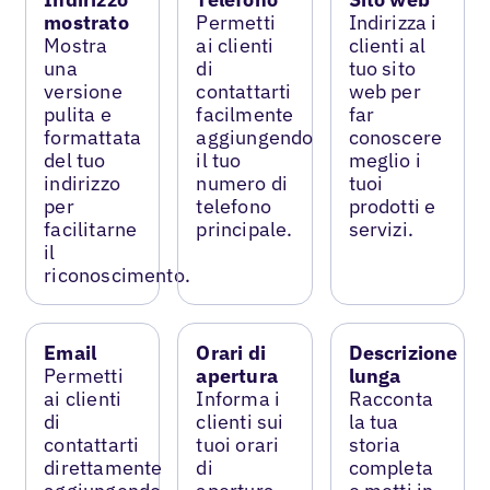
mostrato
Permetti
Indirizza i
Mostra
ai clienti
clienti al
una
di
tuo sito
versione
contattarti
web per
pulita e
facilmente
far
formattata
aggiungendo
conoscere
del tuo
il tuo
meglio i
indirizzo
numero di
tuoi
per
telefono
prodotti e
facilitarne
principale.
servizi.
il
riconoscimento.
Email
Orari di
Descrizione
Permetti
apertura
lunga
ai clienti
Informa i
Racconta
di
clienti sui
la tua
contattarti
tuoi orari
storia
direttamente
di
completa