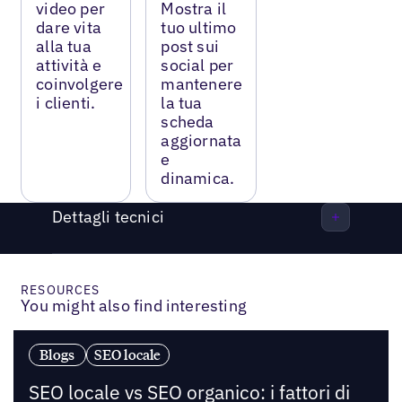
video per
Mostra il
dare vita
tuo ultimo
alla tua
post sui
attività e
social per
coinvolgere
mantenere
i clienti.
la tua
scheda
aggiornata
e
dinamica.
Dettagli tecnici
RESOURCES
You might also find interesting
Blogs
SEO locale
SEO locale vs SEO organico: i fattori di