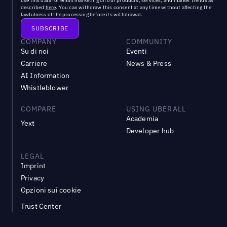
use this data for email marketing on our products, services, and market trends as
described
here
. You can withdraw this consent at any time without affecting the
lawfulness of the processing before its withdrawal.
COMPANY
COMMUNITY
Su di noi
Eventi
Carriere
News & Press
AI Information
Whistleblower
COMPARE
USING UBERALL
Academia
Yext
Developer hub
LEGAL
Imprint
Privacy
Opzioni sui cookie
Trust Center