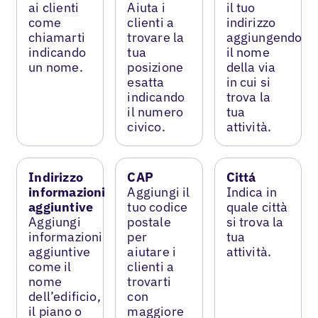
ai clienti
Aiuta i
il tuo
come
clienti a
indirizzo
chiamarti
trovare la
aggiungendo
indicando
tua
il nome
un nome.
posizione
della via
esatta
in cui si
indicando
trova la
il numero
tua
civico.
attività.
Indirizzo
CAP
Cittá
informazioni
Aggiungi il
Indica in
aggiuntive
tuo codice
quale città
Aggiungi
postale
si trova la
informazioni
per
tua
aggiuntive
aiutare i
attività.
come il
clienti a
nome
trovarti
dell’edificio,
con
il piano o
maggiore