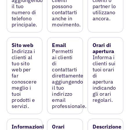
aggiungendo
clienti
clienti o
il tuo
possono
partner lo
numero di
contattarti
utilizzano
telefono
anche in
ancora.
principale.
movimento.
Sito web
Email
Orari di
Indirizza i
Permetti
apertura
clienti al
ai clienti
Informa i
tuo sito
di
clienti sui
web per
contattarti
tuoi orari
far
direttamente
di
conoscere
aggiungendo
apertura
meglio i
il tuo
indicando
tuoi
indirizzo
gli orari
prodotti e
email
regolari.
servizi.
professionale.
Informazioni
Orari
Descrizione