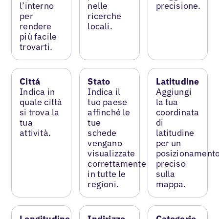
l’interno
nelle
precisione.
per
ricerche
rendere
locali.
più facile
trovarti.
Cittá
Stato
Latitudine
Indica in
Indica il
Aggiungi
quale città
tuo paese
la tua
si trova la
affinché le
coordinata
tua
tue
di
attività.
schede
latitudine
vengano
per un
visualizzate
posizionament
correttamente
preciso
in tutte le
sulla
regioni.
mappa.
Longitudine
Indirizzo
Categorie