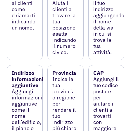
ai clienti
Aiuta i
il tuo
come
clienti a
indirizzo
chiamarti
trovare la
aggiungendo
indicando
tua
il nome
un nome.
posizione
della via
esatta
in cui si
indicando
trova la
il numero
tua
civico.
attività.
Indirizzo
Provincia
CAP
informazioni
Indica la
Aggiungi il
aggiuntive
tua
tuo codice
Aggiungi
provincia
postale
informazioni
o regione
per
aggiuntive
per
aiutare i
come il
rendere il
clienti a
nome
tuo
trovarti
dell’edificio,
indirizzo
con
il piano o
più chiaro
maggiore