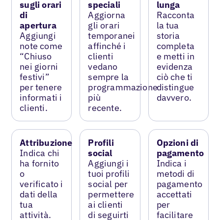
sugli orari
speciali
lunga
di
Aggiorna
Racconta
apertura
gli orari
la tua
Aggiungi
temporanei
storia
note come
affinché i
completa
“Chiuso
clienti
e metti in
nei giorni
vedano
evidenza
festivi”
sempre la
ciò che ti
per tenere
programmazione
distingue
informati i
più
davvero.
clienti.
recente.
Attribuzione
Profili
Opzioni di
Indica chi
social
pagamento
ha fornito
Aggiungi i
Indica i
o
tuoi profili
metodi di
verificato i
social per
pagamento
dati della
permettere
accettati
tua
ai clienti
per
attività.
di seguirti
facilitare