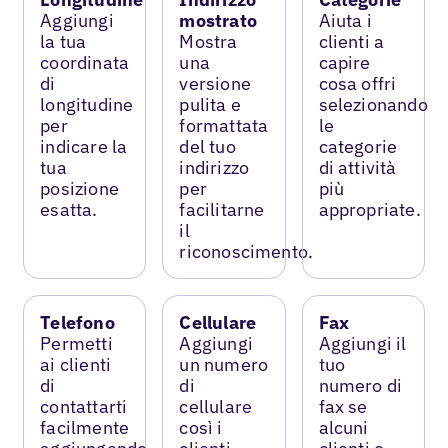
Aggiungi
mostrato
Aiuta i
la tua
Mostra
clienti a
coordinata
una
capire
di
versione
cosa offri
longitudine
pulita e
selezionando
per
formattata
le
indicare la
del tuo
categorie
tua
indirizzo
di attività
posizione
per
più
esatta.
facilitarne
appropriate.
il
riconoscimento.
Telefono
Cellulare
Fax
Permetti
Aggiungi
Aggiungi il
ai clienti
un numero
tuo
di
di
numero di
contattarti
cellulare
fax se
facilmente
così i
alcuni