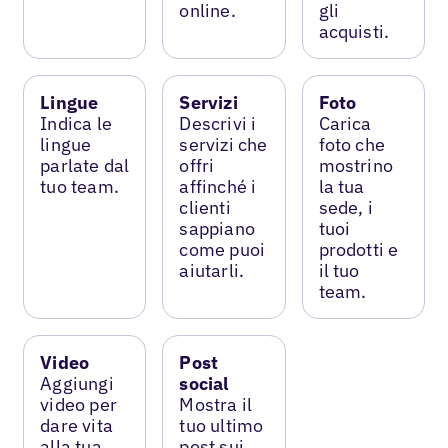
online.
gli
acquisti.
Lingue
Servizi
Foto
Indica le
Descrivi i
Carica
lingue
servizi che
foto che
parlate dal
offri
mostrino
tuo team.
affinché i
la tua
clienti
sede, i
sappiano
tuoi
come puoi
prodotti e
aiutarli.
il tuo
team.
Video
Post
Aggiungi
social
video per
Mostra il
dare vita
tuo ultimo
alla tua
post sui