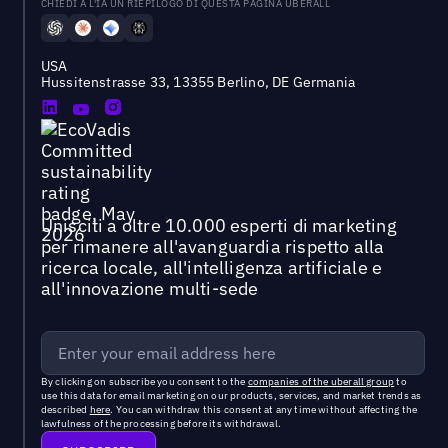
CHIEDI A L'IA UN RIEPILOGO DI QUESTA PAGINA UBERALL
USA
Hussitenstrasse 33, 13355 Berlino, DE Germania
Unisciti a oltre 10.000 esperti di marketing
per rimanere all'avanguardia rispetto alla
ricerca locale, all'intelligenza artificiale e
all'innovazione multi-sede
By clicking on subscribe you consent to the
companies of the uberall group
to
use this data for email marketing on our products, services, and market trends as
described
here
. You can withdraw this consent at any time without affecting the
lawfulness of the processing before its withdrawal.