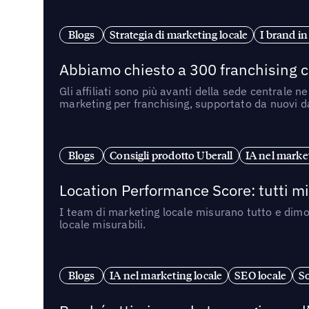
Blogs
Strategia di marketing locale
I brand in
Abbiamo chiesto a 300 franchising ch
Gli affiliati sono più avanti della sede centrale 
marketing per franchising, supportato da nuovi da
Blogs
Consigli prodotto Uberall
IA nel market
Location Performance Score: tutti m
I team di marketing locale misurano tutto e dimo
locale misurabili.
Blogs
IA nel marketing locale
SEO locale
So