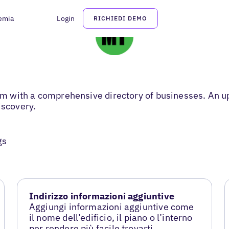
emia
Login
RICHIEDI DEMO
 with a comprehensive directory of businesses. An upd
scovery.
gs
Indirizzo informazioni aggiuntive
Aggiungi informazioni aggiuntive come
il nome dell’edificio, il piano o l’interno
per rendere più facile trovarti.