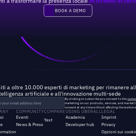
nti a trasformare la presenza locale
In termini di entr
Book a demo
BOOK A DEMO
iti a oltre 10.000 esperti di marketing per rimanere all
ntelligenza artificiale e all'innovazione multi-sede
By clicking on subscribe you consent to the
compa
marketing on our products, services, and market 
consent at any time without affecting the lawfulne
ANY
COMMUNITY
COMPARE
USING UBERALL
LEGAL
noi
Eventi
Academia
Imprint
Yext
re
News & Press
Developer hub
Privacy
ormation
Opzioni sui cooki