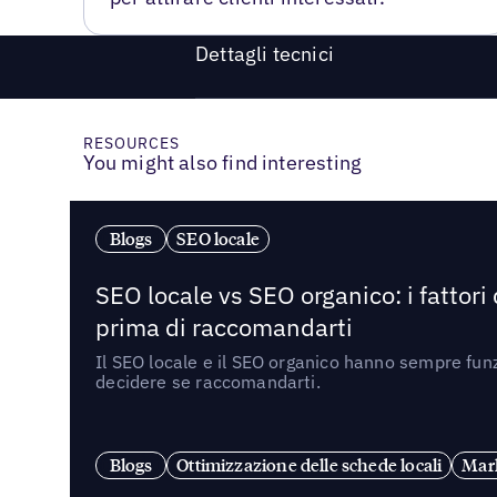
Dettagli tecnici
RESOURCES
You might also find interesting
Blogs
SEO locale
SEO locale vs SEO organico: i fattori
prima di raccomandarti
Il SEO locale e il SEO organico hanno sempre funz
decidere se raccomandarti.
Blogs
Ottimizzazione delle schede locali
Mark