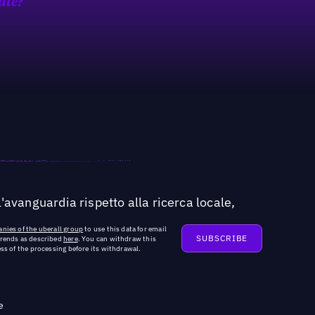
ate?
'avanguardia rispetto alla ricerca locale,
nies of the uberall group
to use this data for email
trends as described
here
. You can withdraw this
ss of the processing before its withdrawal.
e