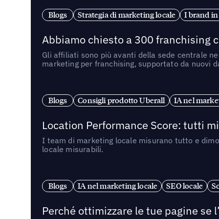
Blogs
Strategia di marketing locale
I brand in
Abbiamo chiesto a 300 franchising ch
Gli affiliati sono più avanti della sede centrale 
marketing per franchising, supportato da nuovi da
Blogs
Consigli prodotto Uberall
IA nel market
Location Performance Score: tutti m
I team di marketing locale misurano tutto e dimo
locale misurabili.
Blogs
IA nel marketing locale
SEO locale
So
Perché ottimizzare le tue pagine se l