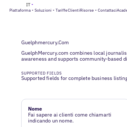
IT
Piattaforma
Soluzioni
Tariffe
Clienti
Risorse
Contattaci
Acad
Guelphmercury.Com
GuelphMercury.com combines local journalism
awareness and supports community-based di
SUPPORTED FIELDS
Supported fields for complete business listin
Nome
Fai sapere ai clienti come chiamarti
indicando un nome.