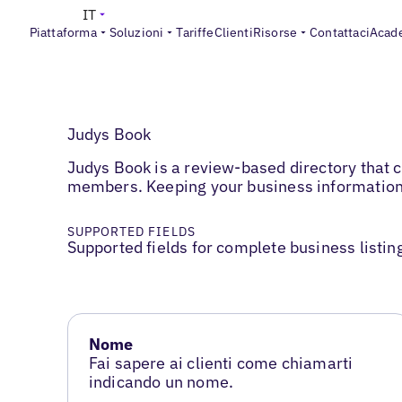
IT
Piattaforma
Soluzioni
Tariffe
Clienti
Risorse
Contattaci
Acad
Judys Book
Judys Book is a review-based directory tha
members. Keeping your business information cu
SUPPORTED FIELDS
Supported fields for complete business listin
Nome
Fai sapere ai clienti come chiamarti
indicando un nome.