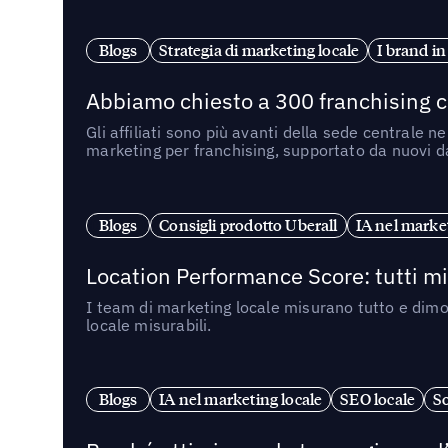
Blogs
Strategia di marketing locale
I brand in
Abbiamo chiesto a 300 franchising ch
Gli affiliati sono più avanti della sede centrale 
marketing per franchising, supportato da nuovi da
Blogs
Consigli prodotto Uberall
IA nel market
Location Performance Score: tutti m
I team di marketing locale misurano tutto e dimo
locale misurabili.
Blogs
IA nel marketing locale
SEO locale
So