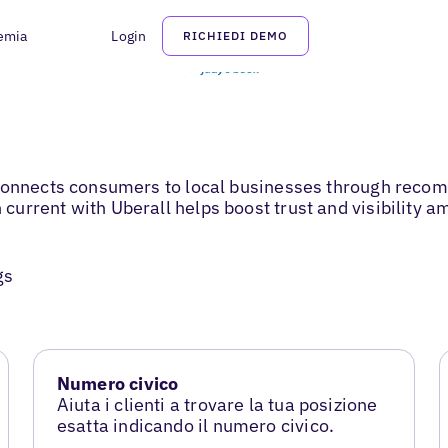
emia
Login
RICHIEDI DEMO
t connects consumers to local businesses through rec
rrent with Uberall helps boost trust and visibility amo
gs
Numero civico
Aiuta i clienti a trovare la tua posizione
esatta indicando il numero civico.