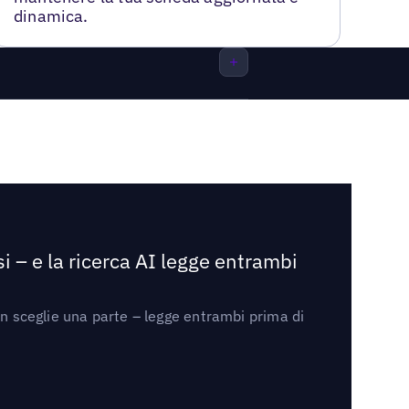
dinamica.
i – e la ricerca AI legge entrambi
on sceglie una parte – legge entrambi prima di