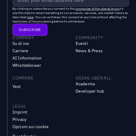
By clicking on subscribe you consent to the
companies of the uberall group
to
use this data for email marketing on our products, services, and market trends as
described
here
. You can withdraw this consent at any time without affecting the
lawfulness of the processing before its withdrawal.
COMPANY
COMMUNITY
Su di noi
Eventi
Carriere
News & Press
AI Information
Whistleblower
COMPARE
USING UBERALL
Academia
Yext
Developer hub
LEGAL
Imprint
Privacy
Opzioni sui cookie