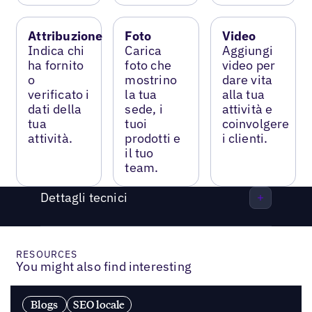
Attribuzione
Foto
Video
Indica chi
Carica
Aggiungi
ha fornito
foto che
video per
o
mostrino
dare vita
verificato i
la tua
alla tua
dati della
sede, i
attività e
tua
tuoi
coinvolgere
attività.
prodotti e
i clienti.
il tuo
team.
Dettagli tecnici
RESOURCES
You might also find interesting
Blogs
SEO locale