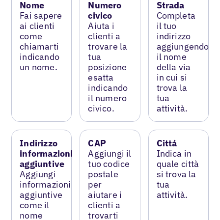
Nome
Numero
Strada
Fai sapere
civico
Completa
ai clienti
Aiuta i
il tuo
come
clienti a
indirizzo
chiamarti
trovare la
aggiungendo
indicando
tua
il nome
un nome.
posizione
della via
esatta
in cui si
indicando
trova la
il numero
tua
civico.
attività.
Indirizzo
CAP
Cittá
informazioni
Aggiungi il
Indica in
aggiuntive
tuo codice
quale città
Aggiungi
postale
si trova la
informazioni
per
tua
aggiuntive
aiutare i
attività.
come il
clienti a
nome
trovarti