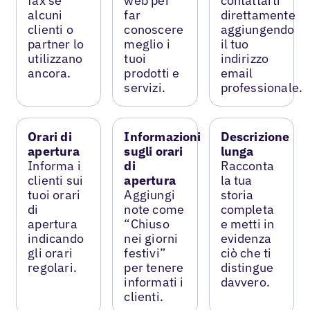
fax se
web per
contattarti
alcuni
far
direttamente
clienti o
conoscere
aggiungendo
partner lo
meglio i
il tuo
utilizzano
tuoi
indirizzo
ancora.
prodotti e
email
servizi.
professionale.
Orari di
Informazioni
Descrizione
apertura
sugli orari
lunga
Informa i
di
Racconta
clienti sui
apertura
la tua
tuoi orari
Aggiungi
storia
di
note come
completa
apertura
“Chiuso
e metti in
indicando
nei giorni
evidenza
gli orari
festivi”
ciò che ti
regolari.
per tenere
distingue
informati i
davvero.
clienti.