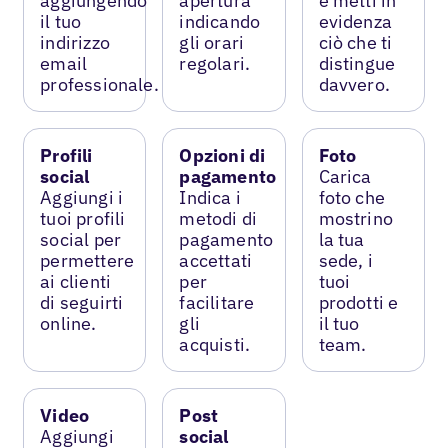
aggiungendo
apertura
e metti in
il tuo
indicando
evidenza
indirizzo
gli orari
ciò che ti
email
regolari.
distingue
professionale.
davvero.
Profili
Opzioni di
Foto
social
pagamento
Carica
Aggiungi i
Indica i
foto che
tuoi profili
metodi di
mostrino
social per
pagamento
la tua
permettere
accettati
sede, i
ai clienti
per
tuoi
di seguirti
facilitare
prodotti e
online.
gli
il tuo
acquisti.
team.
Video
Post
Aggiungi
social