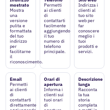
mostrato
Permetti
Indirizza i
Mostra
ai clienti
clienti al
una
di
tuo sito
versione
contattarti
web per
pulita e
facilmente
far
formattata
aggiungendo
conoscere
del tuo
il tuo
meglio i
indirizzo
numero di
tuoi
per
telefono
prodotti e
facilitarne
principale.
servizi.
il
riconoscimento.
Email
Orari di
Descrizione
Permetti
apertura
lunga
ai clienti
Informa i
Racconta
di
clienti sui
la tua
contattarti
tuoi orari
storia
direttamente
di
completa