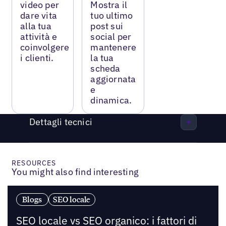
video per
Mostra il
dare vita
tuo ultimo
alla tua
post sui
attività e
social per
coinvolgere
mantenere
i clienti.
la tua
scheda
aggiornata
e
dinamica.
Dettagli tecnici
RESOURCES
You might also find interesting
Blogs
SEO locale
SEO locale vs SEO organico: i fattori di