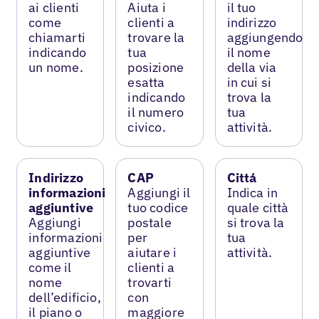
ai clienti
Aiuta i
il tuo
come
clienti a
indirizzo
chiamarti
trovare la
aggiungendo
indicando
tua
il nome
un nome.
posizione
della via
esatta
in cui si
indicando
trova la
il numero
tua
civico.
attività.
Indirizzo
CAP
Cittá
informazioni
Aggiungi il
Indica in
aggiuntive
tuo codice
quale città
Aggiungi
postale
si trova la
informazioni
per
tua
aggiuntive
aiutare i
attività.
come il
clienti a
nome
trovarti
dell’edificio,
con
il piano o
maggiore