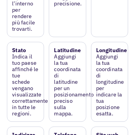
l’interno
precisione.
per
rendere
più facile
trovarti.
Stato
Latitudine
Longitudine
Indica il
Aggiungi
Aggiungi
tuo paese
la tua
la tua
affinché le
coordinata
coordinata
tue
di
di
schede
latitudine
longitudine
vengano
per un
per
visualizzate
posizionamento
indicare la
correttamente
preciso
tua
in tutte le
sulla
posizione
regioni.
mappa.
esatta.
Indirizzo
Telefono
Sito web