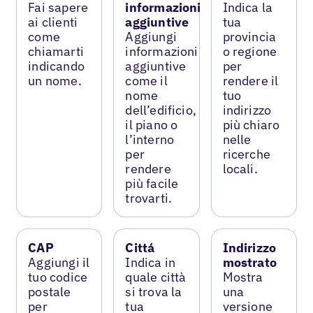
Fai sapere
informazioni
Indica la
ai clienti
aggiuntive
tua
come
Aggiungi
provincia
chiamarti
informazioni
o regione
indicando
aggiuntive
per
un nome.
come il
rendere il
nome
tuo
dell’edificio,
indirizzo
il piano o
più chiaro
l’interno
nelle
per
ricerche
rendere
locali.
più facile
trovarti.
CAP
Cittá
Indirizzo
Aggiungi il
Indica in
mostrato
tuo codice
quale città
Mostra
postale
si trova la
una
per
tua
versione