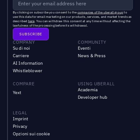
By clicking on subscribe you consent to the
companies of the uberall group
to
use this data for email marketing on our products, services, and market trends as
described
here
. You can withdraw this consent at any time without affecting the
lawfulness of the processing before its withdrawal.
COMPANY
COMMUNITY
Su di noi
Eventi
Carriere
News & Press
AI Information
Whistleblower
COMPARE
USING UBERALL
Academia
Yext
Developer hub
LEGAL
Imprint
Privacy
Opzioni sui cookie