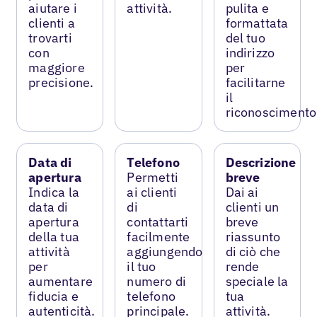
aiutare i
attività.
pulita e
clienti a
formattata
trovarti
del tuo
con
indirizzo
maggiore
per
precisione.
facilitarne
il
riconoscimento
Data di
Telefono
Descrizione
apertura
Permetti
breve
Indica la
ai clienti
Dai ai
data di
di
clienti un
apertura
contattarti
breve
della tua
facilmente
riassunto
attività
aggiungendo
di ciò che
per
il tuo
rende
aumentare
numero di
speciale la
fiducia e
telefono
tua
autenticità.
principale.
attività.