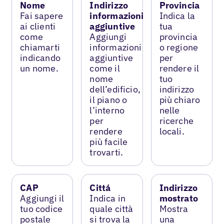
Nome
Indirizzo
Provincia
Fai sapere
informazioni
Indica la
ai clienti
aggiuntive
tua
come
Aggiungi
provincia
chiamarti
informazioni
o regione
indicando
aggiuntive
per
un nome.
come il
rendere il
nome
tuo
dell’edificio,
indirizzo
il piano o
più chiaro
l’interno
nelle
per
ricerche
rendere
locali.
più facile
trovarti.
CAP
Cittá
Indirizzo
Aggiungi il
Indica in
mostrato
tuo codice
quale città
Mostra
postale
si trova la
una