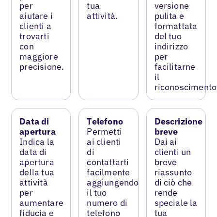
per
tua
versione
aiutare i
attività.
pulita e
clienti a
formattata
trovarti
del tuo
con
indirizzo
maggiore
per
precisione.
facilitarne
il
riconoscimento
Data di
Telefono
Descrizione
apertura
Permetti
breve
Indica la
ai clienti
Dai ai
data di
di
clienti un
apertura
contattarti
breve
della tua
facilmente
riassunto
attività
aggiungendo
di ciò che
per
il tuo
rende
aumentare
numero di
speciale la
fiducia e
telefono
tua