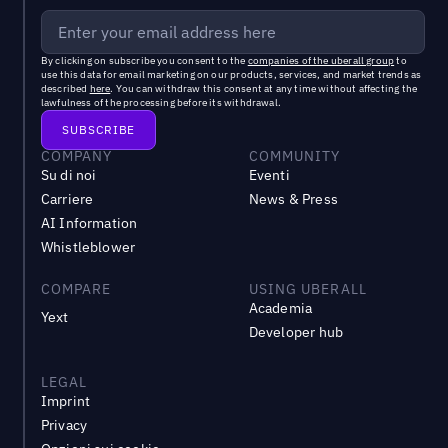
By clicking on subscribe you consent to the
companies of the uberall group
to
use this data for email marketing on our products, services, and market trends as
described
here
. You can withdraw this consent at any time without affecting the
lawfulness of the processing before its withdrawal.
COMPANY
COMMUNITY
Su di noi
Eventi
Carriere
News & Press
AI Information
Whistleblower
COMPARE
USING UBERALL
Academia
Yext
Developer hub
LEGAL
Imprint
Privacy