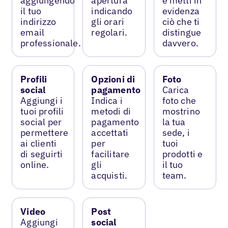
aggiungendo
apertura
e metti in
il tuo
indicando
evidenza
indirizzo
gli orari
ciò che ti
email
regolari.
distingue
professionale.
davvero.
Profili
Opzioni di
Foto
social
pagamento
Carica
Aggiungi i
Indica i
foto che
tuoi profili
metodi di
mostrino
social per
pagamento
la tua
permettere
accettati
sede, i
ai clienti
per
tuoi
di seguirti
facilitare
prodotti e
online.
gli
il tuo
acquisti.
team.
Video
Post
Aggiungi
social