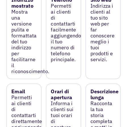
mostrato
Permetti
Indirizza i
Mostra
ai clienti
clienti al
una
di
tuo sito
versione
contattarti
web per
pulita e
facilmente
far
formattata
aggiungendo
conoscere
del tuo
il tuo
meglio i
indirizzo
numero di
tuoi
per
telefono
prodotti e
facilitarne
principale.
servizi.
il
riconoscimento.
Email
Orari di
Descrizione
Permetti
apertura
lunga
ai clienti
Informa i
Racconta
di
clienti sui
la tua
contattarti
tuoi orari
storia
direttamente
di
completa