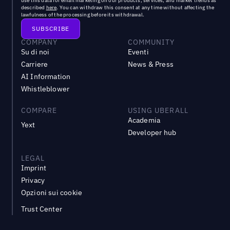
use this data for email marketing on our products, services, and market trends as
described
here
. You can withdraw this consent at any time without affecting the
lawfulness of the processing before its withdrawal.
COMPANY
COMMUNITY
Su di noi
Eventi
Carriere
News & Press
AI Information
Whistleblower
COMPARE
USING UBERALL
Academia
Yext
Developer hub
LEGAL
Imprint
Privacy
Opzioni sui cookie
Trust Center