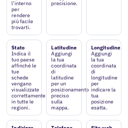
l’interno
precisione.
per
rendere
più facile
trovarti.
Stato
Latitudine
Longitudine
Indica il
Aggiungi
Aggiungi
tuo paese
la tua
la tua
affinché le
coordinata
coordinata
tue
di
di
schede
latitudine
longitudine
vengano
per un
per
visualizzate
posizionamento
indicare la
correttamente
preciso
tua
in tutte le
sulla
posizione
regioni.
mappa.
esatta.
Indirizzo
Telefono
Sito web