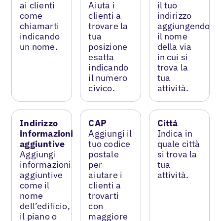
ai clienti
Aiuta i
il tuo
come
clienti a
indirizzo
chiamarti
trovare la
aggiungendo
indicando
tua
il nome
un nome.
posizione
della via
esatta
in cui si
indicando
trova la
il numero
tua
civico.
attività.
Indirizzo
CAP
Cittá
informazioni
Aggiungi il
Indica in
aggiuntive
tuo codice
quale città
Aggiungi
postale
si trova la
informazioni
per
tua
aggiuntive
aiutare i
attività.
come il
clienti a
nome
trovarti
dell’edificio,
con
il piano o
maggiore