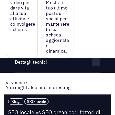
video per
Mostra il
dare vita
tuo ultimo
alla tua
post sui
attività e
social per
coinvolgere
mantenere
i clienti.
la tua
scheda
aggiornata
e
dinamica.
Dettagli tecnici
RESOURCES
You might also find interesting
Blogs
SEO locale
SEO locale vs SEO organico: i fattori di