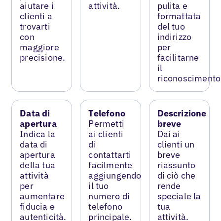
aiutare i
attività.
pulita e
clienti a
formattata
trovarti
del tuo
con
indirizzo
maggiore
per
precisione.
facilitarne
il
riconoscimento
Data di
Telefono
Descrizione
apertura
Permetti
breve
Indica la
ai clienti
Dai ai
data di
di
clienti un
apertura
contattarti
breve
della tua
facilmente
riassunto
attività
aggiungendo
di ciò che
per
il tuo
rende
aumentare
numero di
speciale la
fiducia e
telefono
tua
autenticità.
principale.
attività.