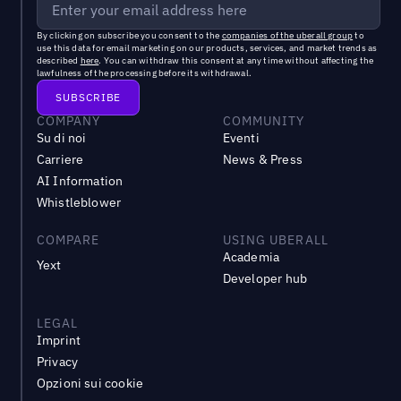
By clicking on subscribe you consent to the
companies of the uberall group
to
use this data for email marketing on our products, services, and market trends as
described
here
. You can withdraw this consent at any time without affecting the
lawfulness of the processing before its withdrawal.
COMPANY
COMMUNITY
Su di noi
Eventi
Carriere
News & Press
AI Information
Whistleblower
COMPARE
USING UBERALL
Academia
Yext
Developer hub
LEGAL
Imprint
Privacy
Opzioni sui cookie