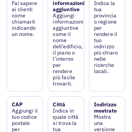
Fai sapere
informazioni
Indica la
ai clienti
aggiuntive
tua
come
Aggiungi
provincia
chiamarti
informazioni
o regione
indicando
aggiuntive
per
un nome.
come il
rendere il
nome
tuo
dell’edificio,
indirizzo
il piano o
più chiaro
l’interno
nelle
per
ricerche
rendere
locali.
più facile
trovarti.
CAP
Cittá
Indirizzo
Aggiungi il
Indica in
mostrato
tuo codice
quale città
Mostra
postale
si trova la
una
per
tua
versione