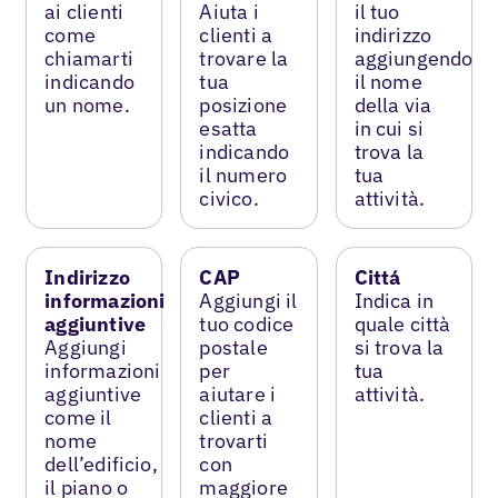
ai clienti
Aiuta i
il tuo
come
clienti a
indirizzo
chiamarti
trovare la
aggiungendo
indicando
tua
il nome
un nome.
posizione
della via
esatta
in cui si
indicando
trova la
il numero
tua
civico.
attività.
Indirizzo
CAP
Cittá
informazioni
Aggiungi il
Indica in
aggiuntive
tuo codice
quale città
Aggiungi
postale
si trova la
informazioni
per
tua
aggiuntive
aiutare i
attività.
come il
clienti a
nome
trovarti
dell’edificio,
con
il piano o
maggiore