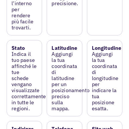
l’interno
precisione.
per
rendere
più facile
trovarti.
Stato
Latitudine
Longitudine
Indica il
Aggiungi
Aggiungi
tuo paese
la tua
la tua
affinché le
coordinata
coordinata
tue
di
di
schede
latitudine
longitudine
vengano
per un
per
visualizzate
posizionamento
indicare la
correttamente
preciso
tua
in tutte le
sulla
posizione
regioni.
mappa.
esatta.
Indirizzo
Telefono
Sito web