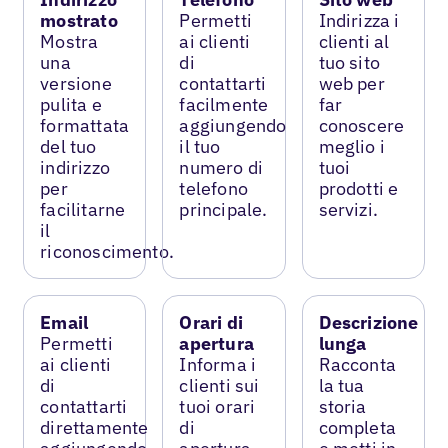
mostrato
Permetti
Indirizza i
Mostra
ai clienti
clienti al
una
di
tuo sito
versione
contattarti
web per
pulita e
facilmente
far
formattata
aggiungendo
conoscere
del tuo
il tuo
meglio i
indirizzo
numero di
tuoi
per
telefono
prodotti e
facilitarne
principale.
servizi.
il
riconoscimento.
Email
Orari di
Descrizione
Permetti
apertura
lunga
ai clienti
Informa i
Racconta
di
clienti sui
la tua
contattarti
tuoi orari
storia
direttamente
di
completa