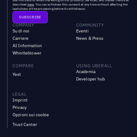
use this data for email marketing on our products, services, and market trends as
described
here
. You can withdraw this consent at any time without affecting the
lawfulness of the processing before its withdrawal.
COMPANY
COMMUNITY
Su di noi
Eventi
Carriere
News & Press
AI Information
Whistleblower
COMPARE
USING UBERALL
Academia
Yext
Developer hub
LEGAL
Imprint
Privacy
Opzioni sui cookie
Trust Center