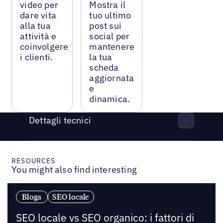
video per
Mostra il
dare vita
tuo ultimo
alla tua
post sui
attività e
social per
coinvolgere
mantenere
i clienti.
la tua
scheda
aggiornata
e
dinamica.
Dettagli tecnici
RESOURCES
You might also find interesting
Blogs
SEO locale
SEO locale vs SEO organico: i fattori di