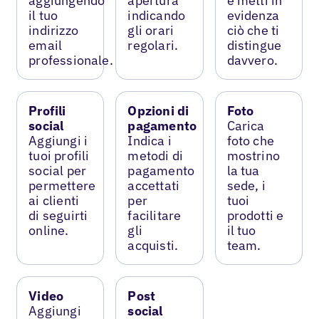
aggiungendo
apertura
e metti in
il tuo
indicando
evidenza
indirizzo
gli orari
ciò che ti
email
regolari.
distingue
professionale.
davvero.
Profili
Opzioni di
Foto
social
pagamento
Carica
Aggiungi i
Indica i
foto che
tuoi profili
metodi di
mostrino
social per
pagamento
la tua
permettere
accettati
sede, i
ai clienti
per
tuoi
di seguirti
facilitare
prodotti e
online.
gli
il tuo
acquisti.
team.
Video
Post
Aggiungi
social