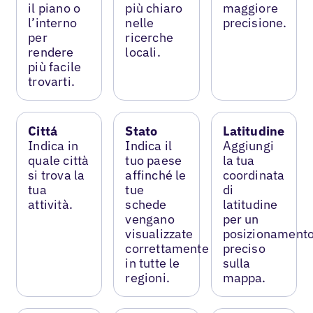
il piano o
più chiaro
maggiore
l’interno
nelle
precisione.
per
ricerche
rendere
locali.
più facile
trovarti.
Cittá
Stato
Latitudine
Indica in
Indica il
Aggiungi
quale città
tuo paese
la tua
si trova la
affinché le
coordinata
tua
tue
di
attività.
schede
latitudine
vengano
per un
visualizzate
posizionament
correttamente
preciso
in tutte le
sulla
regioni.
mappa.