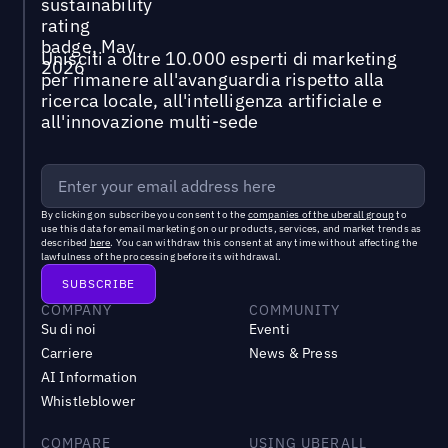
Unisciti a oltre 10.000 esperti di marketing
per rimanere all'avanguardia rispetto alla
ricerca locale, all'intelligenza artificiale e
all'innovazione multi-sede
By clicking on subscribe you consent to the
companies of the uberall group
to
use this data for email marketing on our products, services, and market trends as
described
here
. You can withdraw this consent at any time without affecting the
lawfulness of the processing before its withdrawal.
COMPANY
COMMUNITY
Su di noi
Eventi
Carriere
News & Press
AI Information
Whistleblower
COMPARE
USING UBERALL