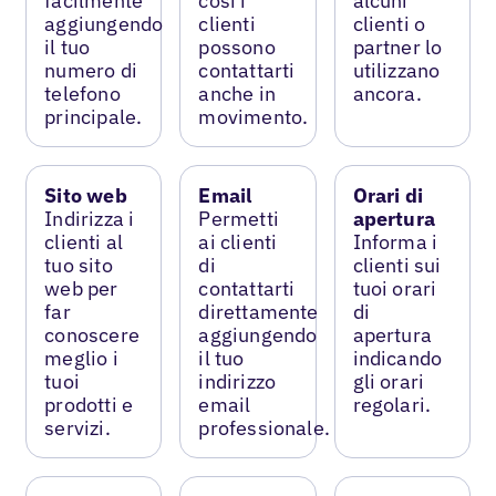
facilmente
così i
alcuni
aggiungendo
clienti
clienti o
il tuo
possono
partner lo
numero di
contattarti
utilizzano
telefono
anche in
ancora.
principale.
movimento.
Sito web
Email
Orari di
Indirizza i
Permetti
apertura
clienti al
ai clienti
Informa i
tuo sito
di
clienti sui
web per
contattarti
tuoi orari
far
direttamente
di
conoscere
aggiungendo
apertura
meglio i
il tuo
indicando
tuoi
indirizzo
gli orari
prodotti e
email
regolari.
servizi.
professionale.