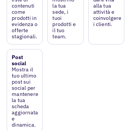
contenuti
la tua
alla tua
come
sede, i
attività e
prodotti in
tuoi
coinvolgere
evidenza o
prodotti e
i clienti.
offerte
il tuo
stagionali.
team.
Post
social
Mostra il
tuo ultimo
post sui
social per
mantenere
la tua
scheda
aggiornata
e
dinamica.