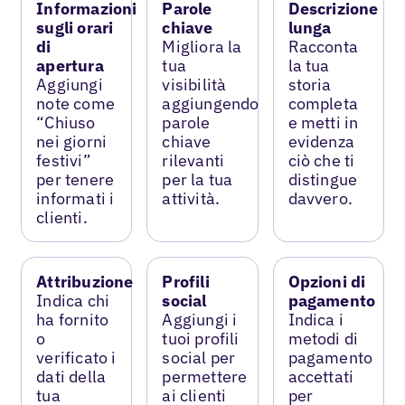
Informazioni
Parole
Descrizione
sugli orari
chiave
lunga
di
Migliora la
Racconta
apertura
tua
la tua
Aggiungi
visibilità
storia
note come
aggiungendo
completa
“Chiuso
parole
e metti in
nei giorni
chiave
evidenza
festivi”
rilevanti
ciò che ti
per tenere
per la tua
distingue
informati i
attività.
davvero.
clienti.
Attribuzione
Profili
Opzioni di
Indica chi
social
pagamento
ha fornito
Aggiungi i
Indica i
o
tuoi profili
metodi di
verificato i
social per
pagamento
dati della
permettere
accettati
tua
ai clienti
per