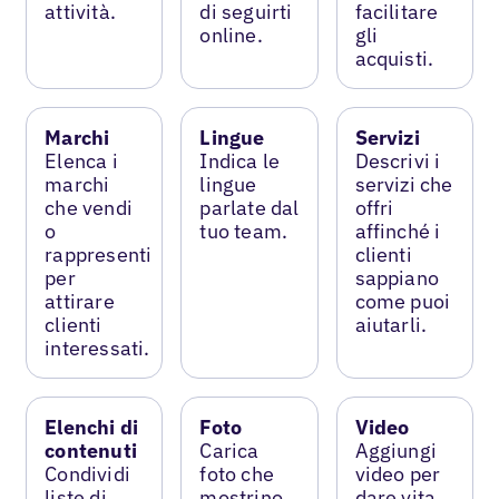
attività.
di seguirti
facilitare
online.
gli
acquisti.
Marchi
Lingue
Servizi
Elenca i
Indica le
Descrivi i
marchi
lingue
servizi che
che vendi
parlate dal
offri
o
tuo team.
affinché i
rappresenti
clienti
per
sappiano
attirare
come puoi
clienti
aiutarli.
interessati.
Elenchi di
Foto
Video
contenuti
Carica
Aggiungi
Condividi
foto che
video per
liste di
mostrino
dare vita