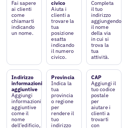
Fai sapere
civico
Completa
ai clienti
Aiuta i
il tuo
come
clienti a
indirizzo
chiamarti
trovare la
aggiungendo
indicando
tua
il nome
un nome.
posizione
della via
esatta
in cui si
indicando
trova la
il numero
tua
civico.
attività.
Indirizzo
Provincia
CAP
informazioni
Indica la
Aggiungi il
aggiuntive
tua
tuo codice
Aggiungi
provincia
postale
informazioni
o regione
per
aggiuntive
per
aiutare i
come il
rendere il
clienti a
nome
tuo
trovarti
dell’edificio,
indirizzo
con