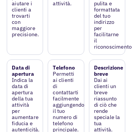
aiutare i
attività.
pulita e
clienti a
formattata
trovarti
del tuo
con
indirizzo
maggiore
per
precisione.
facilitarne
il
riconoscimento
Data di
Telefono
Descrizione
apertura
Permetti
breve
Indica la
ai clienti
Dai ai
data di
di
clienti un
apertura
contattarti
breve
della tua
facilmente
riassunto
attività
aggiungendo
di ciò che
per
il tuo
rende
aumentare
numero di
speciale la
fiducia e
telefono
tua
autenticità.
principale.
attività.