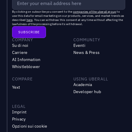
By clicking on subscribe you consent to the
companies of the uberall group
to
use this data for email marketing on our products, services, and market trends as
described
here
. You can withdraw this consent at any time without affecting the
lawfulness of the processing before its withdrawal.
COMPANY
COMMUNITY
Su di noi
Eventi
Carriere
News & Press
AI Information
Whistleblower
COMPARE
USING UBERALL
Academia
Yext
Developer hub
LEGAL
Imprint
Privacy
Opzioni sui cookie