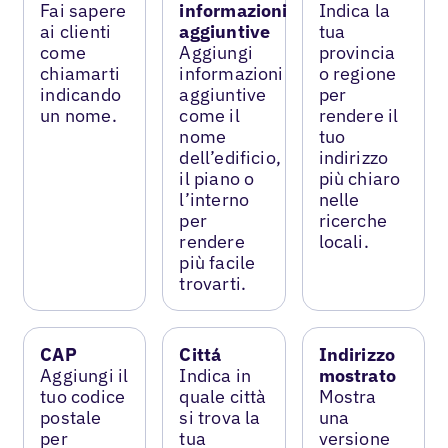
Fai sapere
informazioni
Indica la
ai clienti
aggiuntive
tua
come
Aggiungi
provincia
chiamarti
informazioni
o regione
indicando
aggiuntive
per
un nome.
come il
rendere il
nome
tuo
dell’edificio,
indirizzo
il piano o
più chiaro
l’interno
nelle
per
ricerche
rendere
locali.
più facile
trovarti.
CAP
Cittá
Indirizzo
Aggiungi il
Indica in
mostrato
tuo codice
quale città
Mostra
postale
si trova la
una
per
tua
versione