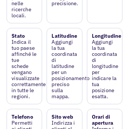
nelle
precisione.
ricerche
locali.
Stato
Latitudine
Longitudine
Indica il
Aggiungi
Aggiungi
tuo paese
la tua
la tua
affinché le
coordinata
coordinata
tue
di
di
schede
latitudine
longitudine
vengano
per un
per
visualizzate
posizionamento
indicare la
correttamente
preciso
tua
in tutte le
sulla
posizione
regioni.
mappa.
esatta.
Telefono
Sito web
Orari di
Permetti
Indirizza i
apertura
ai clienti
clienti al
Informa i