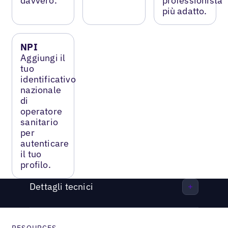
davvero.
professionista
più adatto.
NPI
Aggiungi il
tuo
identificativo
nazionale
di
operatore
sanitario
per
autenticare
il tuo
profilo.
Dettagli tecnici
RESOURCES