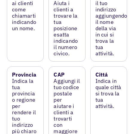
ai clienti
Aiuta i
il tuo
come
clienti a
indirizzo
chiamarti
trovare la
aggiungendo
indicando
tua
il nome
un nome.
posizione
della via
esatta
in cui si
indicando
trova la
il numero
tua
civico.
attività.
Provincia
CAP
Cittá
Indica la
Aggiungi il
Indica in
tua
tuo codice
quale città
provincia
postale
si trova la
o regione
per
tua
per
aiutare i
attività.
rendere il
clienti a
tuo
trovarti
indirizzo
con
più chiaro
maggiore