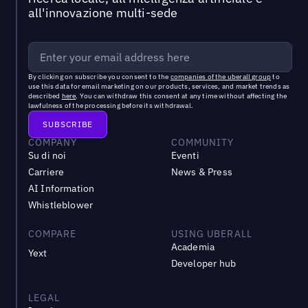
all'innovazione multi-sede
By clicking on subscribe you consent to the
companies of the uberall group
to
use this data for email marketing on our products, services, and market trends as
described
here
. You can withdraw this consent at any time without affecting the
lawfulness of the processing before its withdrawal.
COMPANY
COMMUNITY
Su di noi
Eventi
Carriere
News & Press
AI Information
Whistleblower
COMPARE
USING UBERALL
Academia
Yext
Developer hub
LEGAL