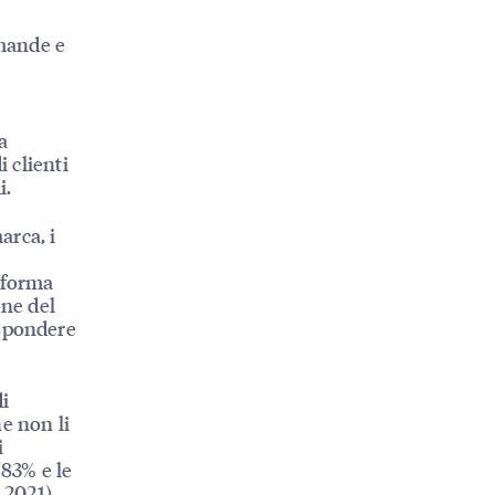
e
omande e
a
i clienti
i.
arca, i
taforma
one del
ispondere
di
e non li
i
'83% e le
 2021).