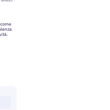
e come
sulenza
vità.