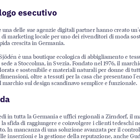
logo esecutivo
e una delle sue agenzie digitali partner hanno creato un'
a di marketing locale per uno dei rivenditori di moda sos
apida crescita in Germania.
jödén è una boutique ecologica di abbigliamento e tessu
 sede a Stoccolma, in Svezia. Fondato nel 1976, il marchi
orata e sostenibile e materiali naturali per donne di tutte
dimensioni, oltre a tessuti per la casa che presentano l'e
el marchio sul design scandinavo semplice e funzionale.
ida
di in tutta la Germania e uffici regionali a Zirndorf, il 
 la sfida di raggiungere e coinvolgere i clienti tedeschi 
to. In mancanza di una soluzione avanzata per il control
elle inserzioni e la gestione della reputazione, anche Gu