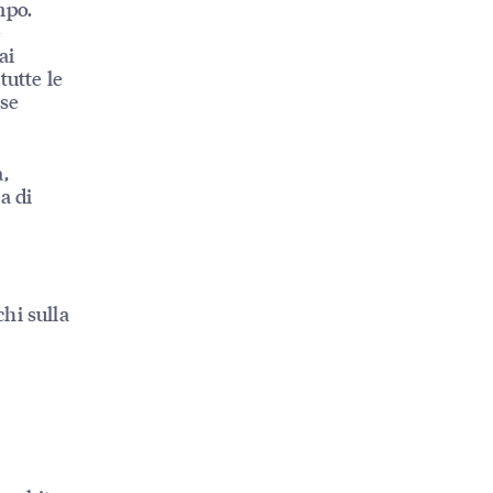
mpo.
e
ai
tutte le
sse
,
a di
chi sulla