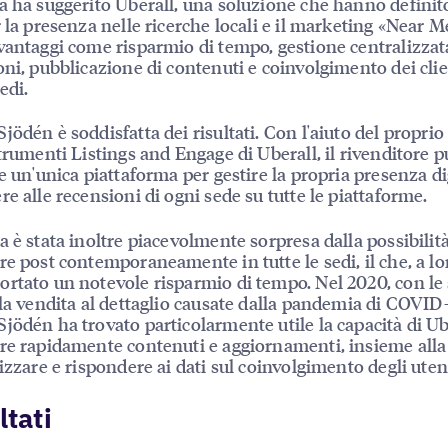
a ha suggerito Uberall, una soluzione che hanno definit
r la presenza nelle ricerche locali e il marketing «Near M
vantaggi come risparmio di tempo, gestione centralizzat
oni, pubblicazione di contenuti e coinvolgimento dei clie
sedi.
jödén è soddisfatta dei risultati. Con l'aiuto del proprio
strumenti Listings and Engage di Uberall, il rivenditore 
re un'unica piattaforma per gestire la propria presenza di
re alle recensioni di ogni sede su tutte le piattaforme.
a è stata inoltre piacevolmente sorpresa dalla possibilità
re post contemporaneamente in tutte le sedi, il che, a lor
rtato un notevole risparmio di tempo. Nel 2020, con le 
lla vendita al dettaglio causate dalla pandemia di COVID-
jödén ha trovato particolarmente utile la capacità di Ub
re rapidamente contenuti e aggiornamenti, insieme alla
lizzare e rispondere ai dati sul coinvolgimento degli uten
ltati