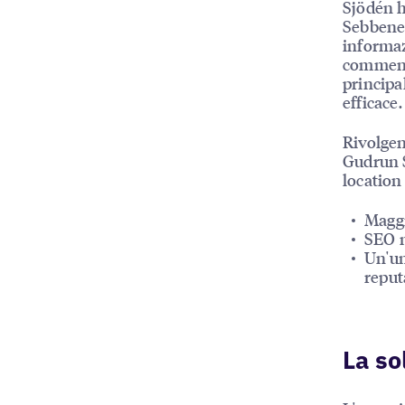
Sjödén h
Sebbene 
informaz
commenti
principa
efficace.
Rivolgen
Gudrun S
location
Maggi
SEO m
Un'un
reput
La so