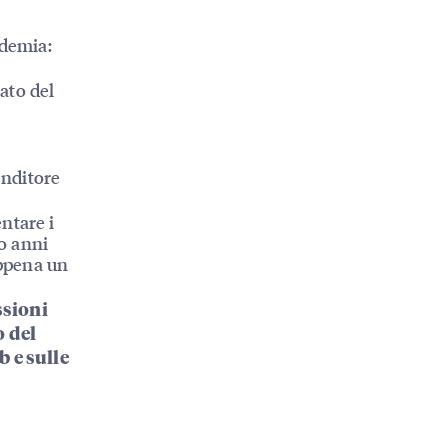
ndemia:
ato del
enditore
i
ntare i
to anni
ppena un
sioni
o del
b e sulle