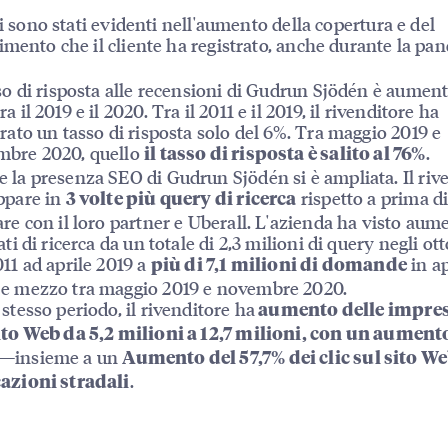
ti sono stati evidenti nell'aumento della copertura e del
imento che il cliente ha registrato, anche durante la pa
sso di risposta alle recensioni di Gudrun Sjödén è aument
a il 2019 e il 2020. Tra il 2011 e il 2019, il rivenditore ha
trato un tasso di risposta solo del 6%. Tra maggio 2019 e
mbre 2020, quello
.
il tasso di risposta è salito al 76%
 la presenza SEO di Gudrun Sjödén si è ampliata. Il riv
ppare in
rispetto a prima d
3 volte più query di ricerca
are con il loro partner e Uberall. L'azienda ha visto aume
ati di ricerca da un totale di 2,3 milioni di query negli ot
011 ad aprile 2019 a
in a
più di 7,1 milioni di domande
e mezzo tra maggio 2019 e novembre 2020.
 stesso periodo, il rivenditore ha
aumento delle impres
ito Web da 5,2 milioni a 12,7 milioni, con un aument
—insieme a un
Aumento del 57,7% dei clic sul sito We
.
azioni stradali