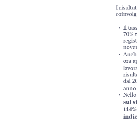
I risulta
coinvolg
Il ta
70% tr
regis
nove
Anche
ora a
lavor
risult
dal 2
anno 
Nello
sul s
144%
indic