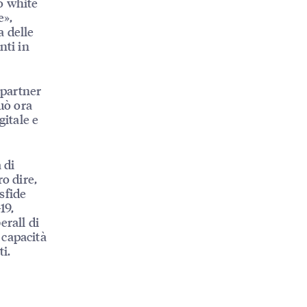
o white
e»,
a delle
nti in
 partner
può ora
gitale e
 di
o dire,
sfide
19,
erall di
 capacità
ti.