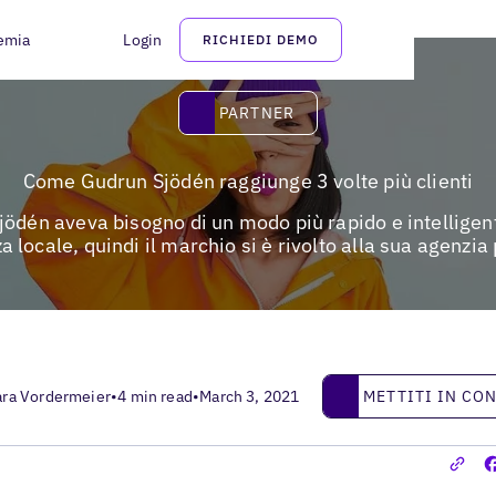
emia
Login
RICHIEDI DEMO
Partner
PARTNER
Come Gudrun Sjödén raggiunge 3 volte più clienti
jödén aveva bisogno di un modo più rapido e intelligent
a locale, quindi il marchio si è rivolto alla sua agenzia
Mettiti in contatto
METTITI IN CO
ara Vordermeier
•
4 min read
•
March 3, 2021