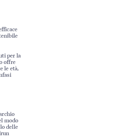
efficace
tenibile
ti per la
o offre
 le età,
nfasi
marchio
nel modo
lo delle
drun