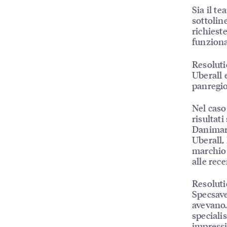
Sia il t
sottolin
richieste
funziona
Resoluti
Uberall e
panregio
Nel caso
risultat
Danimarc
Uberall,
marchio 
alle rece
Resoluti
Specsave
avevano.
specialis
impressi