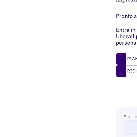
Pronto a
Entra in
Uberall 
personal
Pianific
PIA
Richiedi
RIC