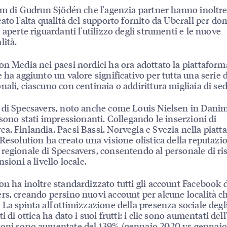
eam di Gudrun Sjödén che l'agenzia partner hanno inoltr
eato l'alta qualità del supporto fornito da Uberall per d
 aperte riguardanti l'utilizzo degli strumenti e le nuove
lità.
on Media nei paesi nordici ha ora adottato la piattaform
 ha aggiunto un valore significativo per tutta una serie d
nali, ciascuno con centinaia o addirittura migliaia di sed
 di Specsavers, noto anche come Louis Nielsen in Danim
i sono stati impressionanti. Collegando le inserzioni di
a, Finlandia, Paesi Bassi, Norvegia e Svezia nella piat
 Resolution ha creato una visione olistica della reputazi
regionale di Specsavers, consentendo al personale di r
nsioni a livello locale.
on ha inoltre standardizzato tutti gli account Facebook 
rs, creando persino nuovi account per alcune località ch
 La spinta all'ottimizzazione della presenza sociale degl
ti di ottica ha dato i suoi frutti: i clic sono aumentati dell
oni sono aumentate del 139% (gennaio 2020 vs gennaio