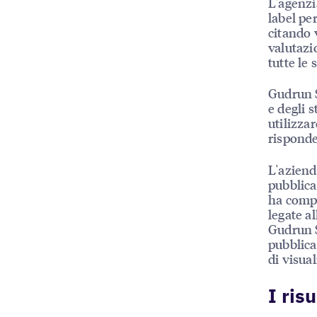
L'agenzi
label pe
citando 
valutazi
tutte le 
Gudrun S
e degli 
utilizza
risponde
L'aziend
pubblica
ha compo
legate a
Gudrun S
pubblica
di visua
I risu