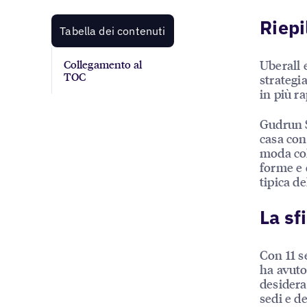
Riepi
Tabella dei contenuti
Uberall 
Collegamento al
TOC
strategi
in più r
Gudrun S
casa con
moda col
forme e 
tipica d
La sf
Con 11 se
ha avuto
desidera
sedi e d