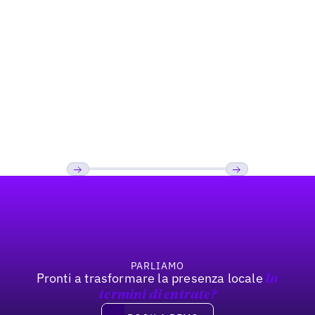
Restaurant
Come Kale Me Crazy ha aumentato la
visibilità nella ricerca «Near Me»
Footer
Precedente
Prossimo
PARLIAMO
Pronti a trasformare la presenza locale
In
termini di entrate?
Book a demo