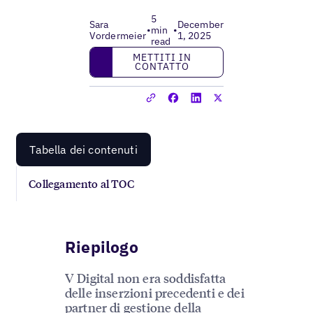
5
Sara
December
•
min
•
Vordermeier
1, 2025
read
Mettiti in contatto
METTITI IN
CONTATTO
Tabella dei contenuti
Collegamento al TOC
Riepilogo
V Digital non era soddisfatta
delle inserzioni precedenti e dei
partner di gestione della