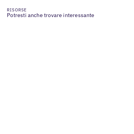
RISORSE
Potresti anche trovare interessante
Services & B2B
In che modo il nostro partner con
etichetta bianca ha aumentato le entrate
dei clienti