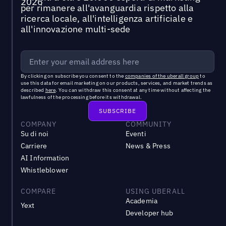
per rimanere all'avanguardia rispetto alla
ricerca locale, all'intelligenza artificiale e
all'innovazione multi-sede
By clicking on subscribe you consent to the
companies of the uberall group
to
use this data for email marketing on our products, services, and market trends as
described
here
. You can withdraw this consent at any time without affecting the
lawfulness of the processing before its withdrawal.
COMPANY
COMMUNITY
Su di noi
Eventi
Carriere
News & Press
AI Information
Whistleblower
COMPARE
USING UBERALL
Academia
Yext
Developer hub