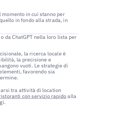
el momento in cui stanno per
uello in fondo alla strada, in
 o da ChatGPT nella loro lista per
isionale, la ricerca locale è
sibilità, la precisione e
imangono vuoti. Le strategie di
 elementi, favorendo sia
 termine.
rsi tra attività di location
ristoranti con servizio rapido
alla
gi.