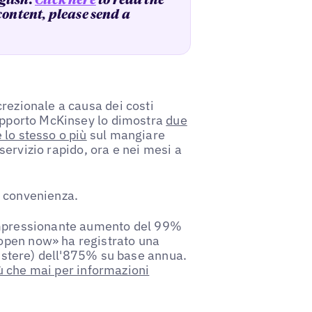
glish.
Click here
to read the
 content, please send a
rezionale a causa dei costi
rapporto McKinsey lo dimostra
due
 lo stesso o più
sul mangiare
i servizio rapido, ora e nei mesi a
o convenienza.
 impressionante aumento del 99%
open now» ha registrato una
esistere) dell'875% su base annua.
ù che mai per informazioni