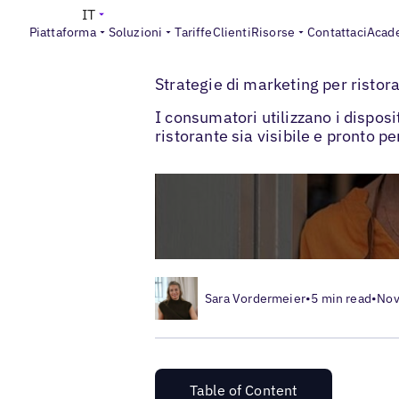
IT
Piattaforma
Soluzioni
Tariffe
Clienti
Risorse
Contattaci
Acad
>
>
Blogs
Strategia di marketing locale
Res
Strategie di marketing per ristor
I consumatori utilizzano i disposi
ristorante sia visibile e pronto pe
Sara Vordermeier
•
5 min read
•
Nov
Table of Content