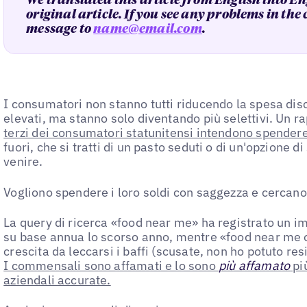
We translated this article from English into En
original article. If you see any problems in the
message to
name@email.com
.
I consumatori non stanno tutti riducendo la spesa disc
elevati, ma stanno solo diventando più selettivi. Un 
terzi dei consumatori statunitensi intendono spendere
fuori, che si tratti di un pasto seduti o di un'opzione d
venire.
Vogliono spendere i loro soldi con saggezza e cercan
La query di ricerca «food near me» ha registrato un
su base annua lo scorso anno, mentre «food near me 
crescita da leccarsi i baffi (scusate, non ho potuto r
I commensali sono affamati e lo sono
più affamato
pi
aziendali accurate.