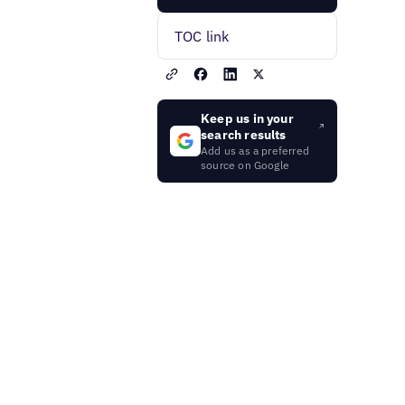
TOC link
Keep us in your
search results
Add us as a preferred
source on Google