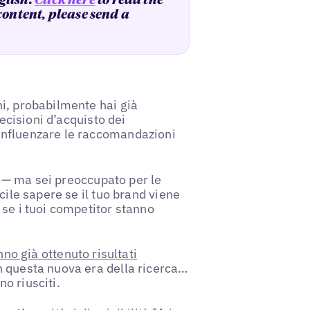
glish.
Click here
to read the
 content, please send a
i, probabilmente hai già
decisioni d’acquisto dei
influenzare le raccomandazioni
so — ma sei preoccupato per le
ficile sapere se il tuo brand viene
 se i tuoi competitor stanno
no già ottenuto risultati
n questa nuova era della ricerca…
o riusciti.