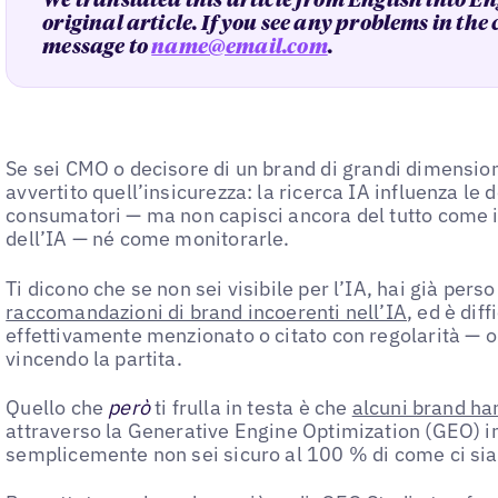
We translated this article from English into En
original article. If you see any problems in the
message to
name@email.com
.
Se sei CMO o decisore di un brand di grandi dimension
avvertito quell’insicurezza: la ricerca IA influenza le 
consumatori — ma non capisci ancora del tutto come 
dell’IA — né come monitorarle.
Ti dicono che se non sei visibile per l’IA, hai già per
raccomandazioni di brand incoerenti nell’IA
, ed è dif
effettivamente menzionato o citato con regolarità — o
vincendo la partita.
Quello che
però
ti frulla in testa è che
alcuni brand han
attraverso la Generative Engine Optimization (GEO) i
semplicemente non sei sicuro al 100 % di come ci sian