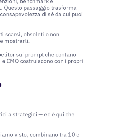
menzioni, benchmark e
za. Questo passaggio trasforma
 consapevolezza di sé da cui puoi
i scarsi, obsoleti o non
e mostrarli.
petitor sui prompt che contano
 e CMO costruiscono con i propri
o
ci a strategici — ed è qui che
biamo visto, combinano tra 10 e