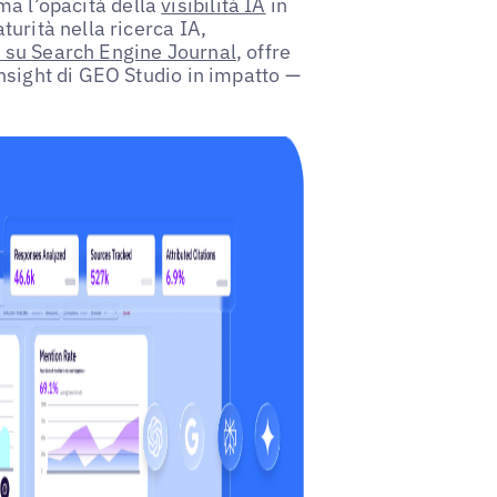
ma l’opacità della
visibilità IA
in
urità nella ricerca IA,
 su Search Engine Journal
, offre
nsight di GEO Studio in impatto —