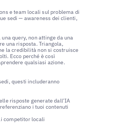
ions e team locali sul problema di
tue sedi — awareness dei clienti,
a una query, non attinge da una
re una risposta. Triangola,
e la credibilità non si costruisce
lti. Ecco perché è così
aprendere qualsiasi azione.
ù sedi, questi includeranno
elle risposte generate dall’IA
referenziano i tuoi contenuti
ai competitor locali