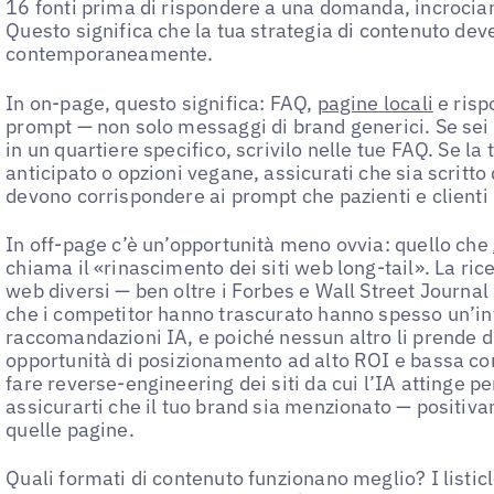
16 fonti prima di rispondere a una domanda, incrocia
Questo significa che la tua strategia di contenuto dev
contemporaneamente.
In on-page, questo significa: FAQ,
pagine locali
e risp
prompt — non solo messaggi di brand generici. Se sei 
in un quartiere specifico, scrivilo nelle tue FAQ. Se la 
anticipato o opzioni vegane, assicurati che sia scritto
devono corrispondere ai prompt che pazienti e client
In off-page c’è un’opportunità meno ovvia: quello che
chiama il «rinascimento dei siti web long-tail». La rice
web diversi — ben oltre i Forbes e Wall Street Journal 
che i competitor hanno trascurato hanno spesso un’in
raccomandazioni IA, e poiché nessun altro li prende 
opportunità di posizionamento ad alto ROI e bassa co
fare reverse-engineering dei siti da cui l’IA attinge pe
assicurarti che il tuo brand sia menzionato — positi
quelle pagine.
Quali formati di contenuto funzionano meglio? I listicl