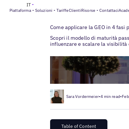
IT
Piattaforma
Soluzioni
Tariffe
Clienti
Risorse
Contattaci
Acad
>
>
Blogs
IA nel marketing locale
Come fa
Come applicare la GEO in 4 fasi pe
Scopri il modello di maturità pas
influenzare e scalare la visibilità
Sara Vordermeier
•
4 min read
•
Feb
Table of Content