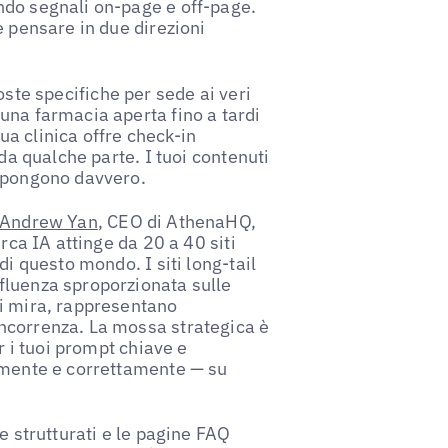
ndo segnali on-page e off-page.
e pensare in due direzioni
oste specifiche per sede ai veri
una farmacia aperta fino a tardi
tua clinica offre check-in
 da qualche parte. I tuoi contenuti
i pongono davvero.
Andrew Yan
, CEO di AthenaHQ,
rca IA attinge da 20 a 40 siti
di questo mondo. I siti long-tail
fluenza sproporzionata sulle
di mira, rappresentano
ncorrenza. La mossa strategica è
r i tuoi prompt chiave e
vamente e correttamente — su
e strutturati e le pagine FAQ