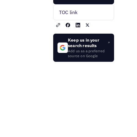
TOC link
Keep us in your
search results
Add us as a preferred
source on Google