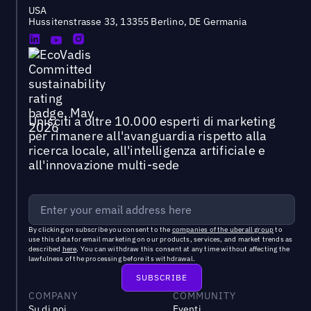
USA
Hussitenstrasse 33, 13355 Berlino, DE Germania
Unisciti a oltre 10.000 esperti di marketing
per rimanere all'avanguardia rispetto alla
ricerca locale, all'intelligenza artificiale e
all'innovazione multi-sede
By clicking on subscribe you consent to the
companies of the uberall group
to
use this data for email marketing on our products, services, and market trends as
described
here
. You can withdraw this consent at any time without affecting the
lawfulness of the processing before its withdrawal.
COMPANY
COMMUNITY
Su di noi
Eventi