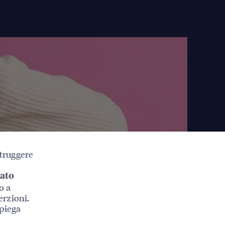
struggere
è
tato
o a
erzioni.
spiega