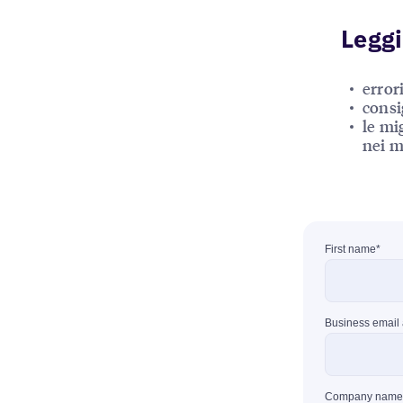
Leggi
error
consig
le mi
nei m