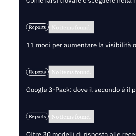
Come farsi trovare e scegliere nella r
No items found.
Reports
11 modi per aumentare la visibilità on
No items found.
Reports
Google 3-Pack: dove il secondo è il 
No items found.
Reports
Oltre 30 modelli di risposta alle rec