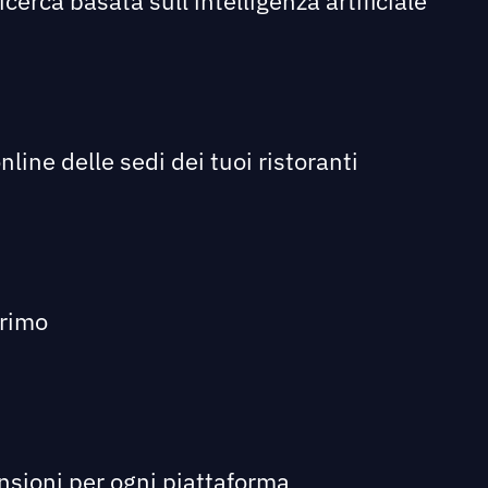
icerca basata sull'intelligenza artificiale
line delle sedi dei tuoi ristoranti
primo
ensioni per ogni piattaforma