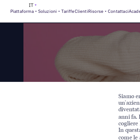
>
Reports
10 errori SEO locali e come evitarli
IT
Piattaforma
Soluzioni
Tariffe
Clienti
Risorse
Contattaci
Acad
Siamo en
un'azien
diventa
anni fa.
cogliere
In quest
come le 