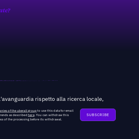
ate?
'avanguardia rispetto alla ricerca locale,
nies of the uberall group
to use this data for email
trends as described
here
. You can withdraw this
ss of the processing before its withdrawal.