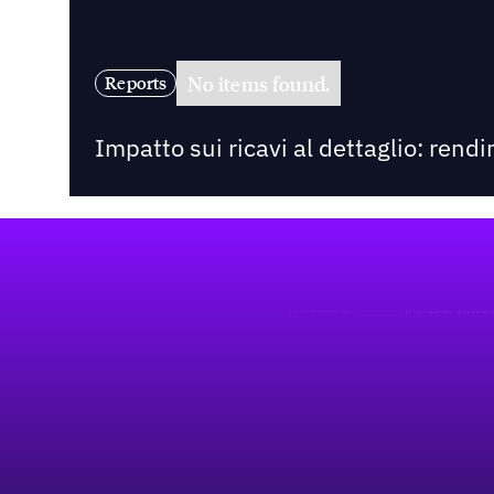
No items found.
Reports
Impatto sui ricavi al dettaglio: rend
Footer