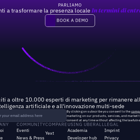
PARLIAMO
nti a trasformare la presenza locale
In termini di entr
Book a demo
BOOK A DEMO
iti a oltre 10.000 esperti di marketing per rimanere all
ntelligenza artificiale e all'innovazione multi-sede
By clicking on subscribe you consent to the
compa
marketing on our products, services, and market 
consent at any time without affecting the lawfulne
ANY
COMMUNITY
COMPARE
USING UBERALL
LEGAL
noi
Eventi
Academia
Imprint
Yext
re
News & Press
Developer hub
Privacy