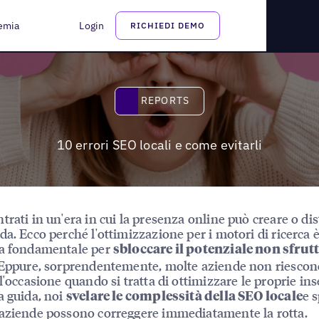
emia
Login
RICHIEDI DEMO
Reports
REPORTS
10 errori SEO locali e come evitarli
trati in un'era in cui la presenza online può creare o di
da. Ecco perché l'ottimizzazione per i motori di ricerca 
ta fondamentale per
sbloccare il potenziale non sfrut
 Eppure, sorprendentemente, molte aziende non riescon
 l'occasione quando si tratta di ottimizzare le proprie ins
a guida, noi
e 
svelare le complessità della SEO locale
aziende possono correggere immediatamente la rotta.