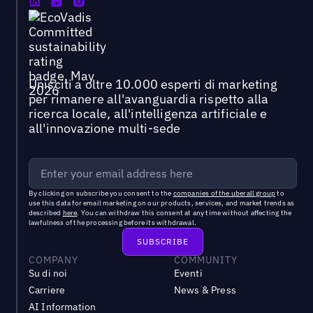
Unisciti a oltre 10.000 esperti di marketing
per rimanere all'avanguardia rispetto alla
ricerca locale, all'intelligenza artificiale e
all'innovazione multi-sede
By clicking on subscribe you consent to the
companies of the uberall group
to
use this data for email marketing on our products, services, and market trends as
described
here
. You can withdraw this consent at any time without affecting the
lawfulness of the processing before its withdrawal.
COMPANY
COMMUNITY
Su di noi
Eventi
Carriere
News & Press
AI Information