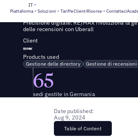
Success Story
>
Precisione digitale: RE/MAX rivoluziona la
IT
Piattaforma
Soluzioni
Tariffe
Clienti
Risorse
Contattaci
Acad
Precisione digitale: RE/MAX rivoluziona la ges
delle recensioni con Uberall
Client
Products used
Gestione delle directory
Gestione di recensioni
65
sedi gestite in Germania
Date published:
Aug 9, 2024
Table of Content