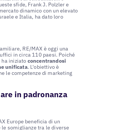
este sfide, Frank J. Polzler e
mercato dinamico con un elevato
raele e Italia, ha dato loro
 familiare, RE/MAX è oggi una
uffici in circa 110 paesi. Poiché
 ha iniziato
concentrandosi
e unificata
. L'obiettivo è
he le competenze di marketing
.
iare in padronanza
AX Europe beneficia di un
le somiglianze tra le diverse