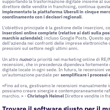
supportando la trasformazione digitale insieme al su
direttore delle vendite in franchising, continua quest
implementato la piattaforma Uberall in cinque merc
coordinamento con i decisori regionali
.
L'obiettivo principale è la gestione delle inserzioni, co
inserzioni online complete (relative ai dati sulla pos
marchio aziendale)
; incluso Google Posts. Questo ap
dell'azienda nei confronti delle imprese elettroniche
pressioni sul settore negli ultimi anni.
Un altro
nuovo
la priorità nel marketing online di RE/
recensioni, che in precedenza dipendeva fortemente 
digitale locale in ogni sede. In futuro, le recensioni 
un'automazione parziale per
semplificare i processi 
«Fino ad ora, gestivamo le recensioni manualmente in
possiamo creare sinergie e contemporaneamente raffo
marchio. » -
Christoph Heimel
Direttore vendite in 
Trovare il software giusto per il m