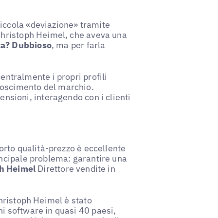
iccola «deviazione» tramite
 Christoph Heimel, che aveva una
za? Dubbioso
, ma per farla
ntralmente i propri profili
onoscimento del marchio.
nsioni, interagendo con i clienti
porto qualità-prezzo è eccellente
incipale problema: garantire una
ph Heimel
Direttore vendite in
Christoph Heimel è stato
i software in quasi 40 paesi,