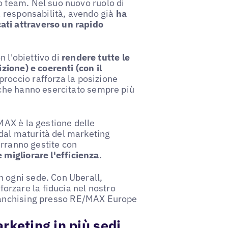
o team. Nel suo nuovo ruolo di
a responsabilità, avendo già
ha
ati attraverso un rapido
n l'obiettivo di
rendere tutte le
izione) e coerenti (con il
proccio rafforza la posizione
 che hanno esercitato sempre più
MAX è la gestione delle
dal maturità del marketing
verranno gestite con
e migliorare l'efficienza
.
 ogni sede. Con Uberall,
rzare la fiducia nel nostro
franchising presso RE/MAX Europe
arketing in più sedi,