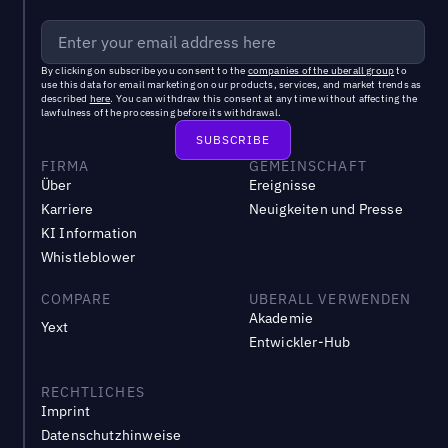
By clicking on subscribe you consent to the
companies of the uberall group
to
use this data for email marketing on our products, services, and market trends as
described
here
. You can withdraw this consent at any time without affecting the
lawfulness of the processing before its withdrawal.
FIRMA
GEMEINSCHAFT
Über
Ereignisse
Karriere
Neuigkeiten und Presse
KI Information
Whistleblower
COMPARE
UBERALL VERWENDEN
Akademie
Yext
Entwickler-Hub
RECHTLICHES
Imprint
Datenschutzhinweise