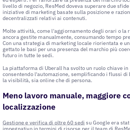
livello di negozio, ResMed doveva superare due sfide p
iniziative di marketing basate sulla posizione e raziona
decentralizzati relativi ai contenuti.
Molte attività, come l'aggiornamento degli orari o la 
ancora gestite manualmente, consumando tempo prezio
Con una strategia di marketing locale riorientata e 
gettato le basi per una presenza del marchio più coeren
futuro in tutte le sedi.
La piattaforma di Uberall ha svolto un ruolo chiave i
consentendo l'automazione, semplificando i flussi di 
la visibilità, sia online che di persona.
Meno lavoro manuale, maggiore con
localizzazione
Gestione e verifica di oltre 60 sedi
su Google era stat
impegnativo in termini di risorse per il team di ResMe