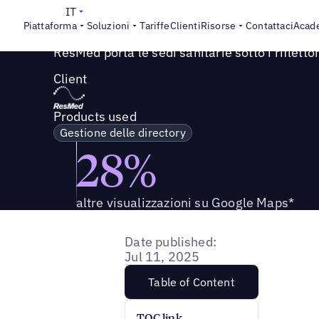
Success Story
>
ResMed porta le sedi sanitarie sotto i riflet
IT
Piattaforma
Soluzioni
Tariffe
Clienti
Risorse
Contattaci
Acad
ResMed porta le sedi sanitarie sotto i riflettori
Client
Products used
Gestione delle directory
28%
altre visualizzazioni su Google Maps*
Date published:
Jul 11, 2025
Table of Content
TOC link