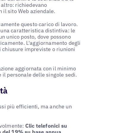
e altro: richiedevano
 il sito Web aziendale.
icamente questo carico di lavoro.
una caratteristica distintiva: le
n un unico posto, dove possono
ticamente. L'aggiornamento degli
di chiusure impreviste o riunioni
zione aggiornata con il minimo
 il personale delle singole sedi.
ità
si più efficienti, ma anche un
evolmente:
Clic telefonici su
e del 19% su base annua,