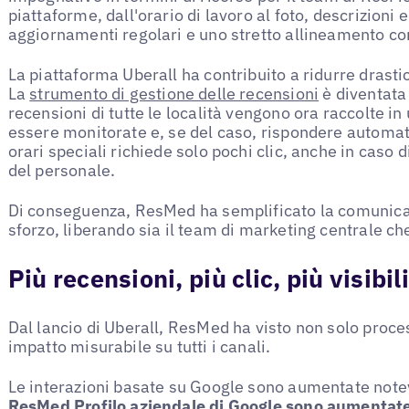
piattaforme, dall'orario di lavoro al foto, descrizioni 
aggiornamenti regolari e uno stretto allineamento con
La piattaforma Uberall ha contribuito a ridurre drast
La
strumento di gestione delle recensioni
è diventata 
recensioni di tutte le località vengono ora raccolte i
essere monitorate e, se del caso, rispondere automa
orari speciali richiede solo pochi clic, anche in caso 
del personale.
Di conseguenza, ResMed ha semplificato la comunica
sforzo, liberando sia il team di marketing centrale che
Più recensioni, più clic, più visibil
Dal lancio di Uberall, ResMed ha visto non solo proces
impatto misurabile su tutti i canali.
Le interazioni basate su Google sono aumentate not
ResMed Profilo aziendale di Google sono aumentat