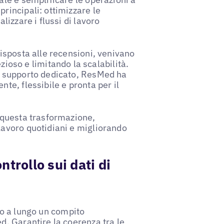
rincipali: ottimizzare le
lizzare i flussi di lavoro
risposta alle recensioni, venivano
so e limitando la scalabilità.
un supporto dedicato, ResMed ha
te, flessibile e pronta per il
n questa trasformazione,
lavoro quotidiani e migliorando
trollo sui dati di
o a lungo un compito
d. Garantire la coerenza tra le