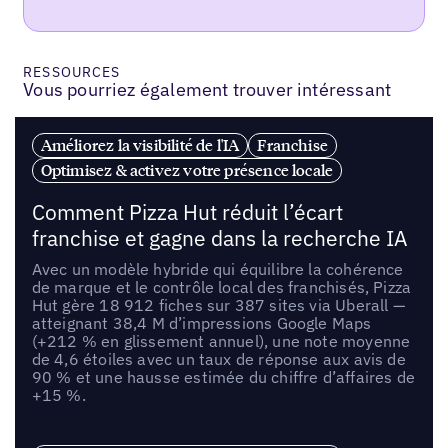
RESSOURCES
Vous pourriez également trouver intéressant
Améliorez la visibilité de l'IA
Franchise
Optimisez & activez votre présence locale
Comment Pizza Hut réduit l’écart
franchise et gagne dans la recherche IA
Avec un modèle hybride qui équilibre la cohérence
de marque et le contrôle local des franchisés, Pizza
Hut gère 18 912 fiches sur 387 sites via Uberall —
atteignant 38,4 M d’impressions Google Maps
(+212 % en glissement annuel), une note moyenne
de 4,6 étoiles avec un taux de réponse aux avis de
90 % et une hausse estimée du chiffre d’affaires de
+15 %.