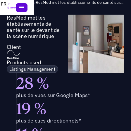
Success Story
>
ResMed met les établissements de santé sur le devant de la scène numérique
FR
ResMed met les
établissements de
santé sur le devant de
la scène numérique
Client
Products used
Listings Management
28 %
plus de vues sur Google Maps*
19 %
plus de clics directionnels*