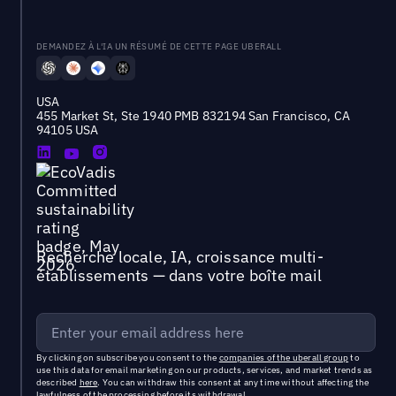
DEMANDEZ À L'IA UN RÉSUMÉ DE CETTE PAGE UBERALL
USA
455 Market St, Ste 1940 PMB 832194 San Francisco, CA
94105 USA
Recherche locale, IA, croissance multi-
établissements — dans votre boîte mail
By clicking on subscribe you consent to the
companies of the uberall group
to
use this data for email marketing on our products, services, and market trends as
described
here
. You can withdraw this consent at any time without affecting the
lawfulness of the processing before its withdrawal.