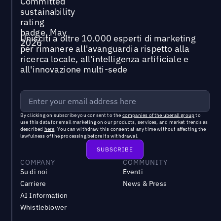
Unisciti a oltre 10.000 esperti di marketing
per rimanere all'avanguardia rispetto alla
ricerca locale, all'intelligenza artificiale e
all'innovazione multi-sede
By clicking on subscribe you consent to the
companies of the uberall group
to
use this data for email marketing on our products, services, and market trends as
described
here
. You can withdraw this consent at any time without affecting the
lawfulness of the processing before its withdrawal.
COMPANY
COMMUNITY
Su di noi
Eventi
Carriere
News & Press
AI Information
Whistleblower