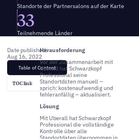
Standorte der Partnersalons auf der Karte
33
Teilnehmende Länder
Date published:
Herausforderung
Aug 16, 2022
Vor der Zusammenarbeit mit
Table of Content
Uberall hat Schwarzkopf
Professional seine
Standortdaten manuell –
TOC link
sprich: kostenaufwendig und
fehleranfällig – aktualisiert.
Lösung
Mit Uberall hat Schwarzkopf
Professional die vollständige
Kontrolle über alle
Standortdaten übernommen in