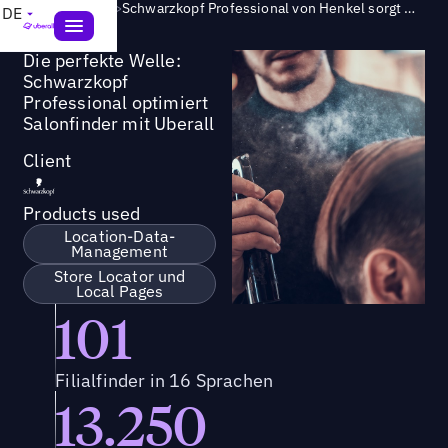
Success Story
>
Schwarzkopf Professional von Henkel sorgt mit dem Locator von Uberall dafür, dass Standorte optimal aussehen
DE
Die perfekte Welle:
Schwarzkopf
Professional optimiert
Salonfinder mit Uberall
Client
Products used
Location-Data-
Management
Store Locator und
Local Pages
101
Filialfinder in 16 Sprachen
13.250