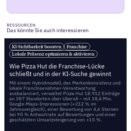
RESSOURCEN
Das könnte Sie auch interessieren
KI-Sichtbarkeit boosten
Franchise
Lokale Präsenz optimieren & aktivieren
Wie Pizza Hut die Franchise-Lücke
schließt und in der KI-Suche gewinnt
Mit einem Hybridmodell, das Markenkonsistenz und
lokale Franchisenehmer-Verantwortung
ausbalanciert, verwaltet Pizza Hut 18.912 Einträge
an 387 Standorten über Uberall – mit 38,4 Mio.
Google-Maps-Impressionen (+212 % im
Jahresvergleich), einer Bewertung von 4,6 Sternen
bei 90 % Antwortrate auf Bewertungen und einer
geschätzten Umsatzsteigerung von +15 %.