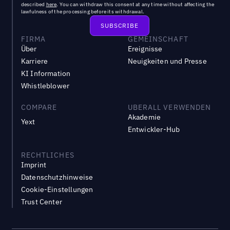
described
here
. You can withdraw this consent at any time without affecting the
lawfulness of the processing before its withdrawal.
FIRMA
GEMEINSCHAFT
Über
Ereignisse
Karriere
Neuigkeiten und Presse
KI Information
Whistleblower
COMPARE
UBERALL VERWENDEN
Akademie
Yext
Entwickler-Hub
RECHTLICHES
Imprint
Datenschutzhinweise
Cookie-Einstellungen
Trust Center