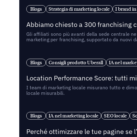
Blogs
Strategia di marketing locale
I brand in
Abbiamo chiesto a 300 franchising ch
Gli affiliati sono più avanti della sede centrale 
marketing per franchising, supportato da nuovi da
Blogs
Consigli prodotto Uberall
IA nel market
Location Performance Score: tutti m
I team di marketing locale misurano tutto e dimo
locale misurabili.
Blogs
IA nel marketing locale
SEO locale
So
Perché ottimizzare le tue pagine se l